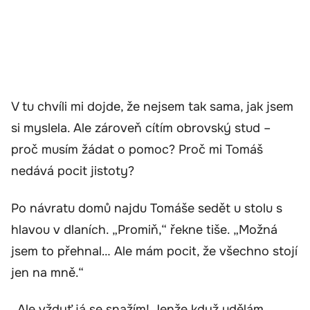
V tu chvíli mi dojde, že nejsem tak sama, jak jsem
si myslela. Ale zároveň cítím obrovský stud –
proč musím žádat o pomoc? Proč mi Tomáš
nedává pocit jistoty?
Po návratu domů najdu Tomáše sedět u stolu s
hlavou v dlaních. „Promiň,“ řekne tiše. „Možná
jsem to přehnal… Ale mám pocit, že všechno stojí
jen na mně.“
„Ale vždyť já se snažím! Jenže když udělám