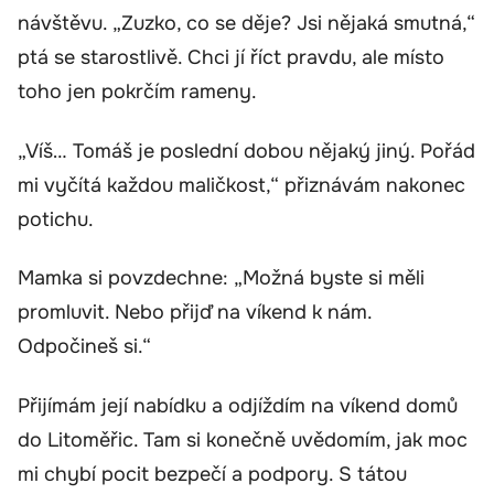
návštěvu. „Zuzko, co se děje? Jsi nějaká smutná,“
ptá se starostlivě. Chci jí říct pravdu, ale místo
toho jen pokrčím rameny.
„Víš… Tomáš je poslední dobou nějaký jiný. Pořád
mi vyčítá každou maličkost,“ přiznávám nakonec
potichu.
Mamka si povzdechne: „Možná byste si měli
promluvit. Nebo přijď na víkend k nám.
Odpočineš si.“
Přijímám její nabídku a odjíždím na víkend domů
do Litoměřic. Tam si konečně uvědomím, jak moc
mi chybí pocit bezpečí a podpory. S tátou