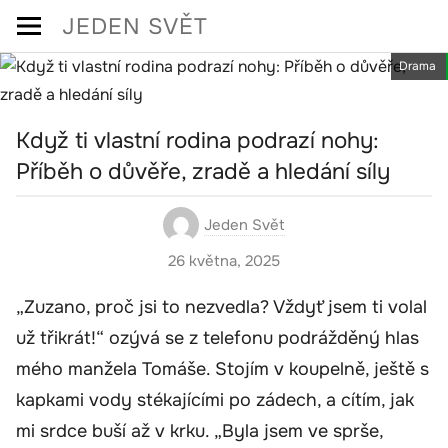
Skip
JEDEN SVĚT
to
Drama
content
Když ti vlastní rodina podrazí nohy:
Příběh o důvěře, zradě a hledání síly
Jeden Svět
26 května, 2025
„Zuzano, proč jsi to nezvedla? Vždyť jsem ti volal
už třikrát!“ ozývá se z telefonu podrážděný hlas
mého manžela Tomáše. Stojím v koupelně, ještě s
kapkami vody stékajícími po zádech, a cítím, jak
mi srdce buší až v krku. „Byla jsem ve sprše,