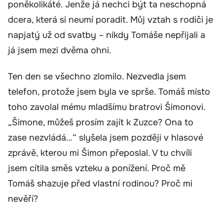
poněkolikáté. Jenže já nechci být ta neschopná
dcera, která si neumí poradit. Můj vztah s rodiči je
napjatý už od svatby – nikdy Tomáše nepřijali a
já jsem mezi dvěma ohni.
Ten den se všechno zlomilo. Nezvedla jsem
telefon, protože jsem byla ve sprše. Tomáš místo
toho zavolal mému mladšímu bratrovi Šimonovi.
„Šimone, můžeš prosím zajít k Zuzce? Ona to
zase nezvládá…“ slyšela jsem později v hlasové
zprávě, kterou mi Šimon přeposlal. V tu chvíli
jsem cítila směs vzteku a ponížení. Proč mě
Tomáš shazuje před vlastní rodinou? Proč mi
nevěří?