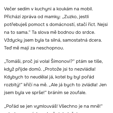
Večer sedím v kuchyni a koukám na mobil.
Přichází zpráva od mamky: „Zuzko, jestli
potřebuješ pomoct s domácností, stačí říct. Nejsi
na to sama.“ Ta slova mě bodnou do srdce.
Vždycky jsem byla ta silná, samostatná dcera.
Teď mě mají za neschopnou.
„Tomáši, proč jsi volal Šimonovi?“ ptám se tiše,
když přijde domů. „Protože jsi to nezvládla!
Kdybych to neudělal já, kotel by byl pořád
rozbitý!“ křičí na mě. „Ale já bych to zvládla! Jen
jsem byla ve sprše!“ bráním se zoufale.
„Pořád se jen vymlouváš! Všechno je na mně!“