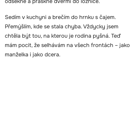
odsekne a práskne dveřmi do ložnice.
Sedím v kuchyni a brečím do hrnku s čajem.
Přemýšlím, kde se stala chyba. Vždycky jsem
chtěla být tou, na kterou je rodina pyšná. Teď
mám pocit, že selhávám na všech frontách – jako
manželka i jako dcera.