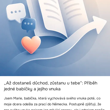
„Až dostaneš důchod, zůstanu u tebe“: Příběh
jedné babičky a jejího vnuka
Jsem Marie, babička, která vychovává svého vnuka poté, co
moje dcera odešla za prací do Německa. Postupně zjišťuji, že
pro svého vnuka nejsem jen milující oporou, ale i zdrojem peněz,