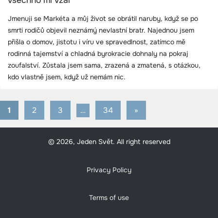
všechno mi vzal
Jmenuji se Markéta a můj život se obrátil naruby, když se po
smrti rodičů objevil neznámý nevlastní bratr. Najednou jsem
přišla o domov, jistotu i víru ve spravedlnost, zatímco mě
rodinná tajemství a chladná byrokracie dohnaly na pokraj
zoufalství. Zůstala jsem sama, zrazená a zmatená, s otázkou,
kdo vlastně jsem, když už nemám nic.
1
2
3
…
34
Next
»
Stránkování
Posts
příspěvků
© 2026, Jeden Svět. All right reserved
Privacy Policy
Terms of use