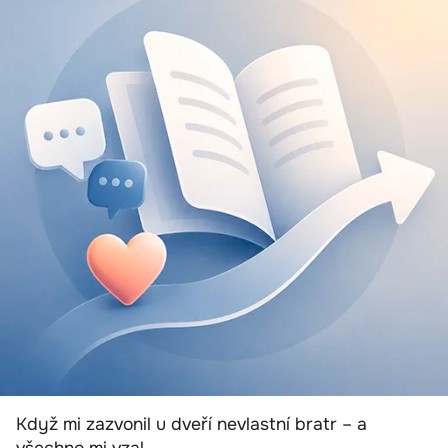
Když mi zazvonil u dveří nevlastní bratr – a