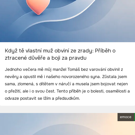
Když tě vlastní muž obviní ze zrady: Příběh o
ztracené důvěře a boji za pravdu
Jednoho večera mě můj manžel Tomáš bez varování obvinil z
nevěry a opustil mě i našeho novorozeného syna. Zůstala jsem
sama, zlomená, s dítětem v náručí a musela jsem bojovat nejen
o přežití, ale i o svou čest. Tento příběh je o bolesti, osamělosti a
odvaze postavit se lžím a předsudkům.
emoce