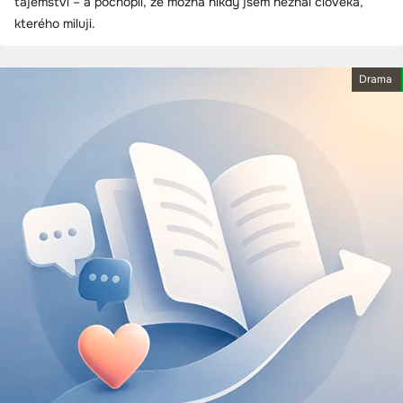
tajemství – a pochopil, že možná nikdy jsem neznal člověka,
kterého miluji.
Drama