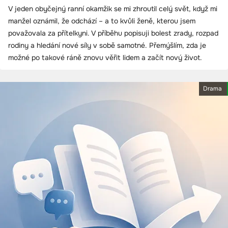
V jeden obyčejný ranní okamžik se mi zhroutil celý svět, když mi
manžel oznámil, že odchází – a to kvůli ženě, kterou jsem
považovala za přítelkyni. V příběhu popisuji bolest zrady, rozpad
rodiny a hledání nové síly v sobě samotné. Přemýšlím, zda je
možné po takové ráně znovu věřit lidem a začít nový život.
Drama