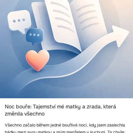
Noc bouře: Tajemství mé matky a zrada, která
změnila všechno
Všechno začalo během jedné bouřlivé noci, kdy jsem zaslechla
hádku mezi svou matkou a mým manželem v kuchyni. Ta chvíle