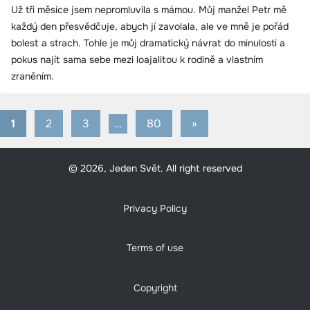
Už tři měsíce jsem nepromluvila s mámou. Můj manžel Petr mě
každý den přesvědčuje, abych jí zavolala, ale ve mně je pořád
bolest a strach. Tohle je můj dramatický návrat do minulosti a
pokus najít sama sebe mezi loajalitou k rodině a vlastním
zraněním.
1
2
3
…
80
Next
»
Stránkování
Posts
příspěvků
© 2026, Jeden Svět. All right reserved
Privacy Policy
Terms of use
Copyright