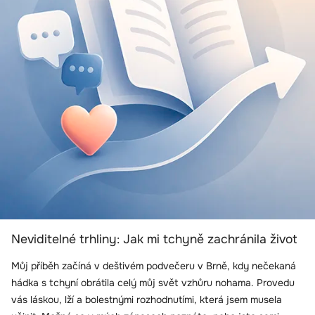
Neviditelné trhliny: Jak mi tchyně zachránila život
Můj příběh začíná v deštivém podvečeru v Brně, kdy nečekaná
hádka s tchyní obrátila celý můj svět vzhůru nohama. Provedu
vás láskou, lží a bolestnými rozhodnutími, která jsem musela