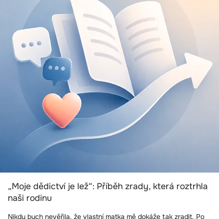
„Moje dědictví je lež“: Příběh zrady, která roztrhla
naši rodinu
Nikdy bych nevěřila, že vlastní matka mě dokáže tak zradit. Po