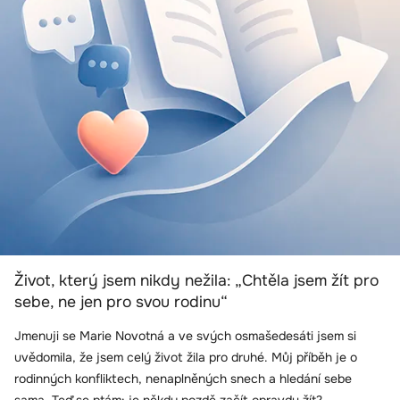
Život, který jsem nikdy nežila: „Chtěla jsem žít pro
sebe, ne jen pro svou rodinu“
Jmenuji se Marie Novotná a ve svých osmašedesáti jsem si
uvědomila, že jsem celý život žila pro druhé. Můj příběh je o
rodinných konfliktech, nenaplněných snech a hledání sebe
sama. Teď se ptám: je někdy pozdě začít opravdu žít?