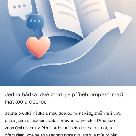
Jedna hádka, dvě ztráty – příběh propasti mezi
matkou a dcerou
Jedna prudká hádka s mou dcerou mi navždy změnila život:
přišla jsem o možnost vídat milovanou vnučku. Procházím
známými ulicemi v Plzni, srdce mi svírá touha a lítost, a
přemýšlím, kde se to všechno pokazilo. Toto je můj příběh