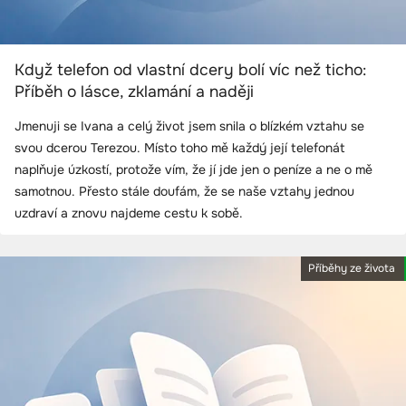
Když telefon od vlastní dcery bolí víc než ticho:
Příběh o lásce, zklamání a naději
Jmenuji se Ivana a celý život jsem snila o blízkém vztahu se
svou dcerou Terezou. Místo toho mě každý její telefonát
naplňuje úzkostí, protože vím, že jí jde jen o peníze a ne o mě
samotnou. Přesto stále doufám, že se naše vztahy jednou
uzdraví a znovu najdeme cestu k sobě.
Příběhy ze života