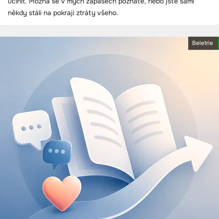
učinit. Možná se v mých zápasech poznáte, nebo jste sami
někdy stáli na pokraji ztráty všeho.
Beletrie