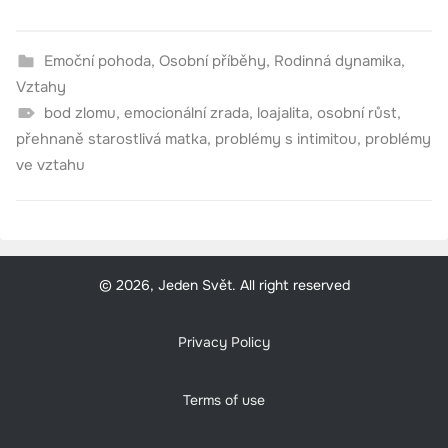
Emoční pohoda
,
Osobní příběhy
,
Rodinná dynamika
,
Vztahy
bod zlomu
,
emocionální zrada
,
loajalita
,
osobní růst
,
přehnaně starostlivá matka
,
problémy s intimitou
,
problémy
ve vztahu
© 2026, Jeden Svět. All right reserved
Privacy Policy
Terms of use