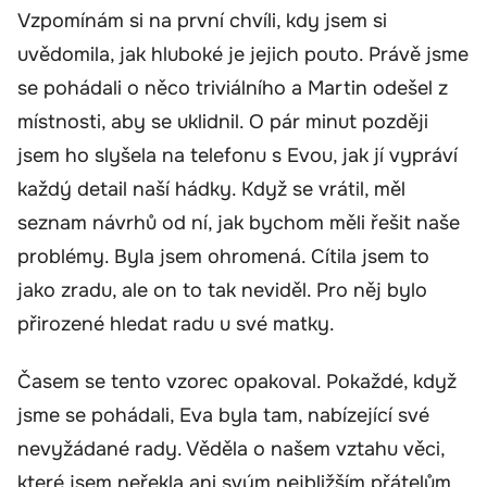
Vzpomínám si na první chvíli, kdy jsem si
uvědomila, jak hluboké je jejich pouto. Právě jsme
se pohádali o něco triviálního a Martin odešel z
místnosti, aby se uklidnil. O pár minut později
jsem ho slyšela na telefonu s Evou, jak jí vypráví
každý detail naší hádky. Když se vrátil, měl
seznam návrhů od ní, jak bychom měli řešit naše
problémy. Byla jsem ohromená. Cítila jsem to
jako zradu, ale on to tak neviděl. Pro něj bylo
přirozené hledat radu u své matky.
Časem se tento vzorec opakoval. Pokaždé, když
jsme se pohádali, Eva byla tam, nabízející své
nevyžádané rady. Věděla o našem vztahu věci,
které jsem neřekla ani svým nejbližším přátelům.