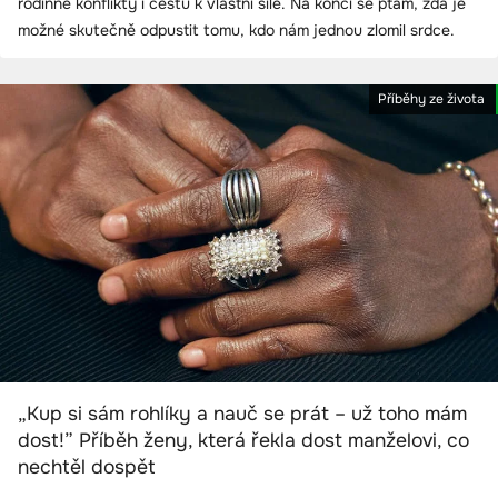
rodinné konflikty i cestu k vlastní síle. Na konci se ptám, zda je
možné skutečně odpustit tomu, kdo nám jednou zlomil srdce.
Příběhy ze života
„Kup si sám rohlíky a nauč se prát – už toho mám
dost!” Příběh ženy, která řekla dost manželovi, co
nechtěl dospět