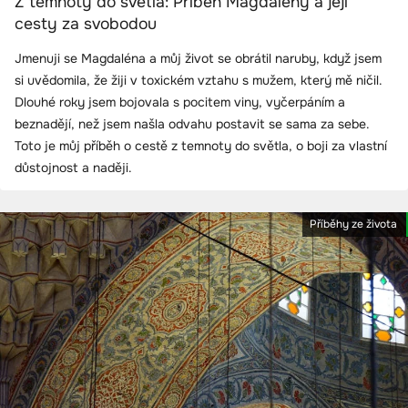
Z temnoty do světla: Příběh Magdalény a její
cesty za svobodou
Jmenuji se Magdaléna a můj život se obrátil naruby, když jsem
si uvědomila, že žiji v toxickém vztahu s mužem, který mě ničil.
Dlouhé roky jsem bojovala s pocitem viny, vyčerpáním a
beznadějí, než jsem našla odvahu postavit se sama za sebe.
Toto je můj příběh o cestě z temnoty do světla, o boji za vlastní
důstojnost a naději.
Příběhy ze života