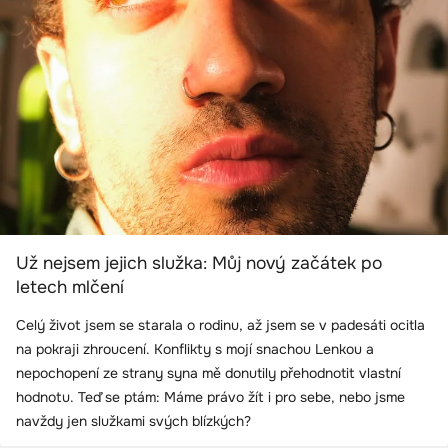
Už nejsem jejich služka: Můj nový začátek po
letech mlčení
Celý život jsem se starala o rodinu, až jsem se v padesáti ocitla
na pokraji zhroucení. Konflikty s mojí snachou Lenkou a
nepochopení ze strany syna mě donutily přehodnotit vlastní
hodnotu. Teď se ptám: Máme právo žít i pro sebe, nebo jsme
navždy jen služkami svých blízkých?