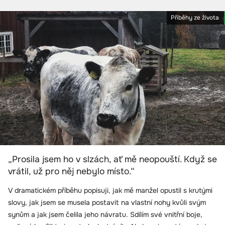
Příběhy ze života
„Prosila jsem ho v slzách, ať mě neopouští. Když se
vrátil, už pro něj nebylo místo.“
V dramatickém příběhu popisuji, jak mě manžel opustil s krutými
slovy, jak jsem se musela postavit na vlastní nohy kvůli svým
synům a jak jsem čelila jeho návratu. Sdílím své vnitřní boje,