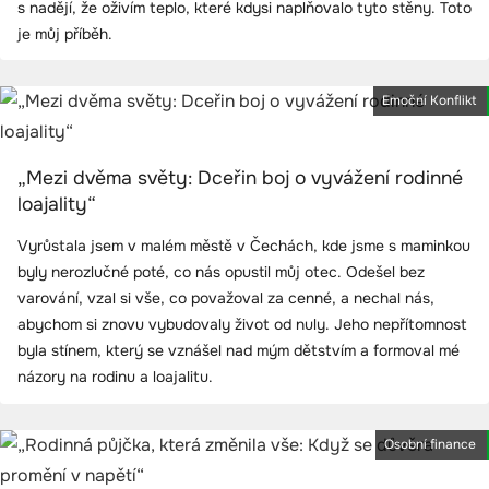
s nadějí, že oživím teplo, které kdysi naplňovalo tyto stěny. Toto
je můj příběh.
Emoční Konflikt
„Mezi dvěma světy: Dceřin boj o vyvážení rodinné
loajality“
Vyrůstala jsem v malém městě v Čechách, kde jsme s maminkou
byly nerozlučné poté, co nás opustil můj otec. Odešel bez
varování, vzal si vše, co považoval za cenné, a nechal nás,
abychom si znovu vybudovaly život od nuly. Jeho nepřítomnost
byla stínem, který se vznášel nad mým dětstvím a formoval mé
názory na rodinu a loajalitu.
Osobní finance