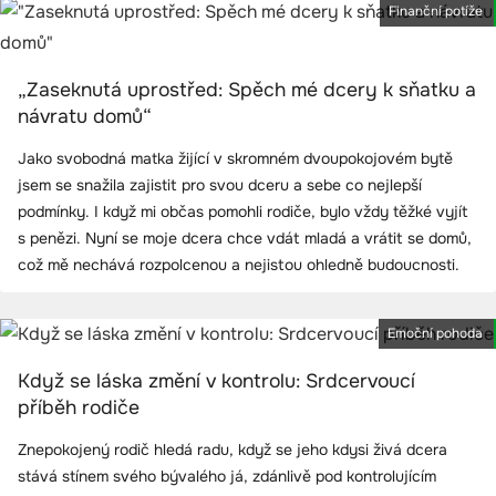
Finanční potíže
„Zaseknutá uprostřed: Spěch mé dcery k sňatku a
návratu domů“
Jako svobodná matka žijící v skromném dvoupokojovém bytě
jsem se snažila zajistit pro svou dceru a sebe co nejlepší
podmínky. I když mi občas pomohli rodiče, bylo vždy těžké vyjít
s penězi. Nyní se moje dcera chce vdát mladá a vrátit se domů,
což mě nechává rozpolcenou a nejistou ohledně budoucnosti.
Emoční pohoda
Když se láska změní v kontrolu: Srdcervoucí
příběh rodiče
Znepokojený rodič hledá radu, když se jeho kdysi živá dcera
stává stínem svého bývalého já, zdánlivě pod kontrolujícím