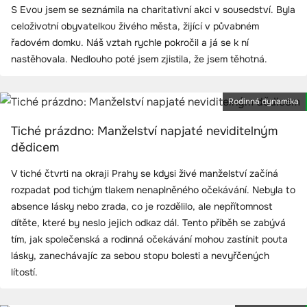
S Evou jsem se seznámila na charitativní akci v sousedství. Byla
celoživotní obyvatelkou živého města, žijící v půvabném
řadovém domku. Náš vztah rychle pokročil a já se k ní
nastěhovala. Nedlouho poté jsem zjistila, že jsem těhotná.
Rodinná dynamika
Tiché prázdno: Manželství napjaté neviditelným
dědicem
V tiché čtvrti na okraji Prahy se kdysi živé manželství začíná
rozpadat pod tichým tlakem nenaplněného očekávání. Nebyla to
absence lásky nebo zrada, co je rozdělilo, ale nepřítomnost
dítěte, které by neslo jejich odkaz dál. Tento příběh se zabývá
tím, jak společenská a rodinná očekávání mohou zastínit pouta
lásky, zanechávajíc za sebou stopu bolesti a nevyřčených
lítostí.