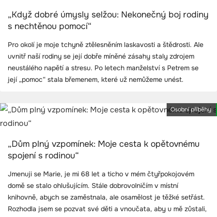
„Když dobré úmysly selžou: Nekonečný boj rodiny
s nechtěnou pomocí“
Pro okolí je moje tchyně ztělesněním laskavosti a štědrosti. Ale
uvnitř naší rodiny se její dobře míněné zásahy staly zdrojem
neustálého napětí a stresu. Po letech manželství s Petrem se
její „pomoc“ stala břemenem, které už nemůžeme unést.
Osobní příběhy
„Dům plný vzpomínek: Moje cesta k opětovnému
spojení s rodinou“
Jmenuji se Marie, je mi 68 let a ticho v mém čtyřpokojovém
domě se stalo ohlušujícím. Stále dobrovolničím v místní
knihovně, abych se zaměstnala, ale osamělost je těžké setřást.
Rozhodla jsem se pozvat své děti a vnoučata, aby u mě zůstali,