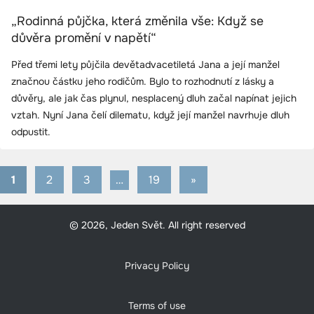
„Rodinná půjčka, která změnila vše: Když se
důvěra promění v napětí“
Před třemi lety půjčila devětadvacetiletá Jana a její manžel
značnou částku jeho rodičům. Bylo to rozhodnutí z lásky a
důvěry, ale jak čas plynul, nesplacený dluh začal napínat jejich
vztah. Nyní Jana čelí dilematu, když její manžel navrhuje dluh
odpustit.
1
2
3
…
19
Next
»
Stránkování
Posts
příspěvků
© 2026, Jeden Svět. All right reserved
Privacy Policy
Terms of use