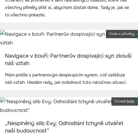
tchánem, se proměnilo v sérii nešťastných událostí, které nás
všechny přiměly přát si, abychom zůstali doma. Tady je, jak se
to všechno pokazilo.
Osobní příběhy
Navigace v bouři: Partnerův dospívající syn zkouší
náš vztah
Mám potíže s partnerovým dospívajícím synem, což zatěžuje
náš vztah. Hledám rady, jak zvládnout tuto náročnou situaci.
Osobní boje
„Nesplněný slib Evy: Odhodlání tchyně utvářet
naši budoucnost“