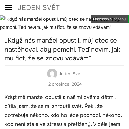
Skip
JEDEN SVĚT
to
Emocionální příběhy
content
„Když nás manžel opustil, můj otec se
nastěhoval, aby pomohl. Teď nevím, jak
mu říct, že se znovu vdávám“
Jeden Svět
12 prosince, 2024
Když mě manžel opustil s našimi dvěma dětmi,
cítila jsem, že se mi zhroutil svět. Řekl, že
potřebuje někoho, kdo ho lépe pochopí, někoho,
kdo není stále ve stresu a přetížený. Viděla jsem