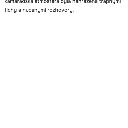
kamarádská atmosféra byla nahrazena trapnými
tichy a nucenými rozhovory.