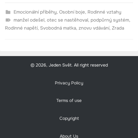
Emocionální příběhy
,
Osobní boje
,
Rodinné vztahy
manžel odešel
,
otec se nastěhoval
,
podpůrný systém
,
Rodinné napětí
,
Svobodná matka
,
znovu vdávání
,
Zrada
© 2026, Jeden Svět. All right reserved
Privacy Policy
Terms of use
Copyright
About Us