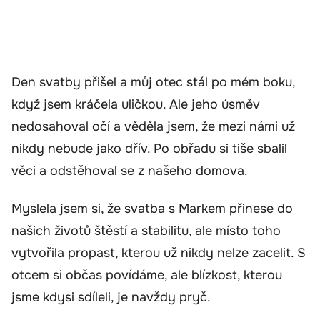
Den svatby přišel a můj otec stál po mém boku,
když jsem kráčela uličkou. Ale jeho úsměv
nedosahoval očí a věděla jsem, že mezi námi už
nikdy nebude jako dřív. Po obřadu si tiše sbalil
věci a odstěhoval se z našeho domova.
Myslela jsem si, že svatba s Markem přinese do
našich životů štěstí a stabilitu, ale místo toho
vytvořila propast, kterou už nikdy nelze zacelit. S
otcem si občas povídáme, ale blízkost, kterou
jsme kdysi sdíleli, je navždy pryč.