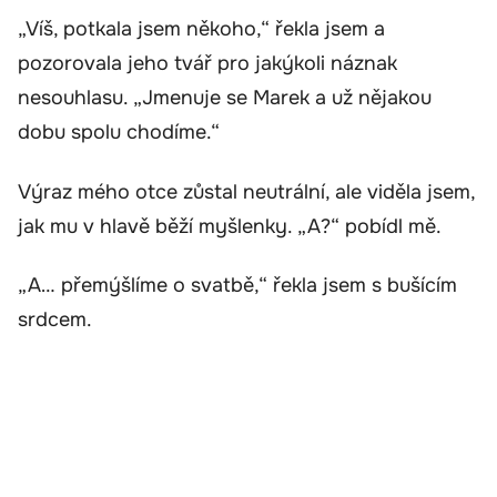
„Víš, potkala jsem někoho,“ řekla jsem a
pozorovala jeho tvář pro jakýkoli náznak
nesouhlasu. „Jmenuje se Marek a už nějakou
dobu spolu chodíme.“
Výraz mého otce zůstal neutrální, ale viděla jsem,
jak mu v hlavě běží myšlenky. „A?“ pobídl mě.
„A… přemýšlíme o svatbě,“ řekla jsem s bušícím
srdcem.