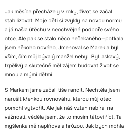
Jak měsíce přecházely v roky, život se začal
stabilizovat. Moje děti si zvykly na novou normu
a já našla útěchu v neochvějné podpoře svého
otce. Ale pak se stalo něco nečekaného—potkala
jsem někoho nového. Jmenoval se Marek a byl
vším, čím můj bývalý manžel nebyl. Byl laskavý,
trpělivý a skutečně měl zájem budovat život se
mnou a mými dětmi.
S Markem jsme začali tiše randit. Nechtěla jsem
narušit křehkou rovnováhu, kterou můj otec
pomohl vytvořit. Ale jak náš vztah nabíral na
vážnosti, věděla jsem, že to musím tátovi říct. Ta
myšlenka mě naplňovala hrůzou. Jak bych mohla