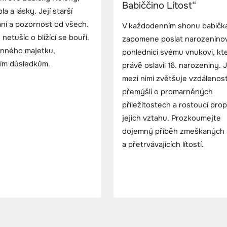
Babiččino Lítost“
a a lásky. Její starší
ání a pozornost od všech.
V každodenním shonu babičk
netušíc o blížící se bouři.
zapomene poslat narozenino
inného majetku,
pohlednici svému vnukovi, kt
cím důsledkům.
právě oslavil 16. narozeniny. 
mezi nimi zvětšuje vzdálenost
přemýšlí o promarněných
příležitostech a rostoucí prop
jejich vztahu. Prozkoumejte
dojemný příběh zmeškaných 
a přetrvávajících lítostí.