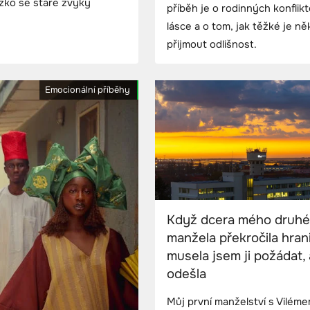
ěžko se staré zvyky
příběh je o rodinných konflik
lásce a o tom, jak těžké je n
přijmout odlišnost.
Emocionální příběhy
Když dcera mého druh
manžela překročila hrani
musela jsem ji požádat,
odešla
Můj první manželství s Vilém