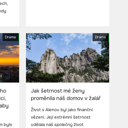
tech,
ěkdy
Drama
Drama
ého
Jak šetrnost mé ženy
ci,
proměnila náš domov v žalář
 aby
Život s Alenou byl jako finanční
vězení. Její extrémní šetrnost
em bylo
udělala náš společný život