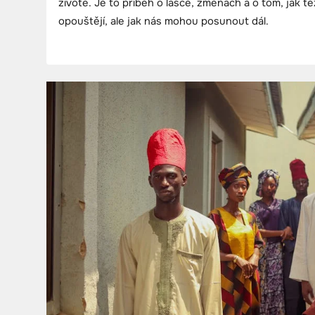
životě. Je to příběh o lásce, změnách a o tom, jak t
opouštějí, ale jak nás mohou posunout dál.