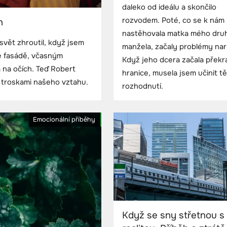
daleko od ideálu a skončilo
rozvodem. Poté, co se k nám
h
nastěhovala matka mého dru
svět zhroutil, když jsem
manžela, začaly problémy nar
é fasádě, včasným
Když jeho dcera začala překr
 na očích. Teď Robert
hranice, musela jsem učinit t
s troskami našeho vztahu.
rozhodnutí.
Emocionální příběhy
Když se sny střetnou s