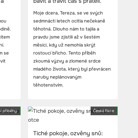
 a
bavit a trávit čas s přáteli.
Moje dcera, Tereza, se ve svých
mou
sedmnácti letech ocitla nečekaně
odině.
těhotná. Dlouho nám to tajila a
citem
pravdu jsme zjistili až v šestém
ní.
měsíci, kdy už nemohla skrýt
em se
rostoucí břicho. Tento příběh
vit
zkoumá výzvy a zlomené srdce
mladého života, který byl převrácen
naruby neplánovaným
těhotenstvím.
í příběhy
Česká fikce
Tiché pokoje, ozvěny snů: