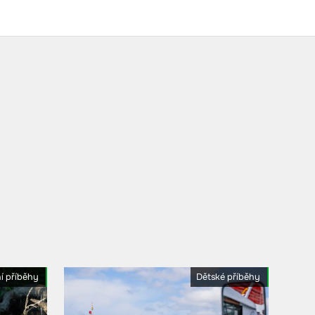
í příběhy
Dětské příběhy