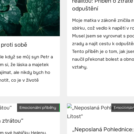
realitou: Příběh o ztrátě
odpuštění
Moje matka v zákoně zničila 
sbírku, což vedlo k napětí v r
Musel jsem se vyrovnat s po
zrady a najít cestu k odpuště
 proti sobě
Tento příběh je o tom, jak js
 ale když se můj syn Petr a
naučil překonat bolest a obno
m si, že láska a majetek
vztahy.
jímat, ale nikdy bych ho
tit, co je v životě
Emocionální příběhy
Emocionáln
 ztrátou“
„Neposlaná Pohlednice:
em své babičky Heleny,