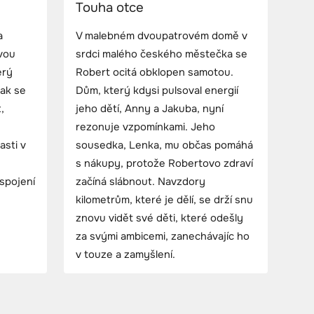
Touha otce
a
V malebném dvoupatrovém domě v
vou
srdci malého českého městečka se
erý
Robert ocitá obklopen samotou.
Jak se
Dům, který kdysi pulsoval energií
,
jeho dětí, Anny a Jakuba, nyní
rezonuje vzpomínkami. Jeho
asti v
sousedka, Lenka, mu občas pomáhá
s nákupy, protože Robertovo zdraví
spojení
začíná slábnout. Navzdory
kilometrům, které je dělí, se drží snu
znovu vidět své děti, které odešly
za svými ambicemi, zanechávajíc ho
v touze a zamyšlení.