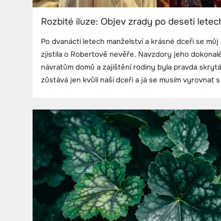
Rozbité iluze: Objev zrady po deseti letec
Po dvanácti letech manželství a krásné dceři se můj 
zjistila o Robertově nevěře. Navzdory jeho dokonal
návratům domů a zajištění rodiny byla pravda skrytá
zůstává jen kvůli naší dceři a já se musím vyrovnat 