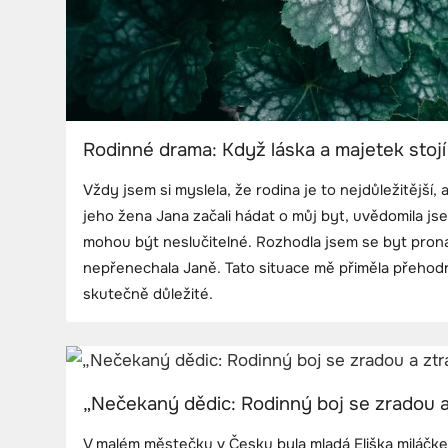
Rodinné drama: Když láska a majetek stojí
Vždy jsem si myslela, že rodina je to nejdůležitější,
jeho žena Jana začali hádat o můj byt, uvědomila jse
mohou být neslučitelné. Rozhodla jsem se byt prona
nepřenechala Janě. Tato situace mě přiměla přehodno
skutečně důležité.
„Nečekaný dědic: Rodinný boj se zradou a
V malém městečku v Česku byla mladá Eliška miláčk