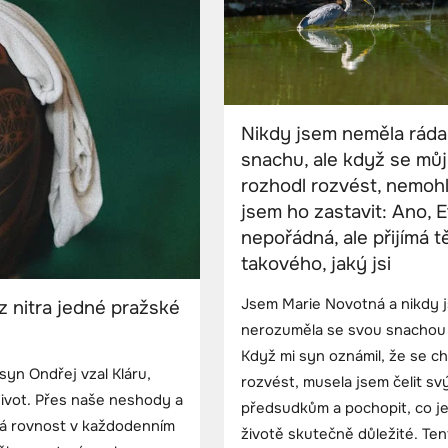
Nikdy jsem neměla ráda
snachu, ale když se můj
rozhodl rozvést, nemoh
jsem ho zastavit: Ano, E
nepořádná, ale přijímá t
takového, jaký jsi
Jsem Marie Novotná a nikdy j
z nitra jedné pražské
nerozuměla se svou snachou
Když mi syn oznámil, že se c
 syn Ondřej vzal Kláru,
rozvést, musela jsem čelit s
život. Přes naše neshody a
předsudkům a pochopit, co je
ná rovnost v každodenním
životě skutečně důležité. Ten