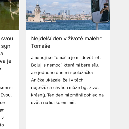
 svou
Nejdelší den v životě malého
 syn
Tomáše
la
Jmenuji se Tomáš a je mi devět let.
va je
Bojuji s nemocí, která mi bere sílu,
ě
ale jednoho dne mi spolužačka
Anička ukázala, že i v těch
sem si
nejtěžších chvílích může být život
 Evou.
krásný. Ten den mi změnil pohled na
hce
svět i na lidi kolem mě.
vým
 v
to