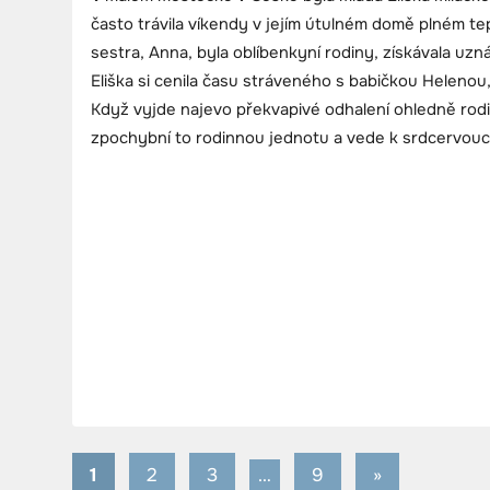
často trávila víkendy v jejím útulném domě plném tepl
sestra, Anna, byla oblíbenkyní rodiny, získávala uzn
Eliška si cenila času stráveného s babičkou Helenou, 
Když vyjde najevo překvapivé odhalení ohledně rod
zpochybní to rodinnou jednotu a vede k srdcervou
1
2
3
…
9
Next
»