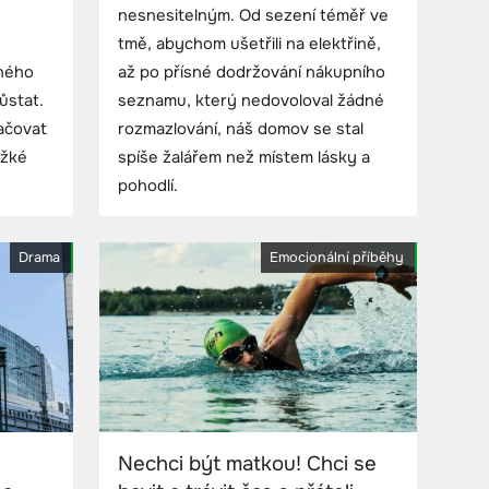
nesnesitelným. Od sezení téměř ve
tmě, abychom ušetřili na elektřině,
hého
až po přísné dodržování nákupního
ůstat.
seznamu, který nedovoloval žádné
ačovat
rozmazlování, náš domov se stal
ěžké
spíše žalářem než místem lásky a
pohodlí.
Drama
Emocionální příběhy
Nechci být matkou! Chci se