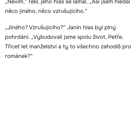
„Nevím,“ řekl, jeho hlas se lámal. „Asi jsem hledal
něco jiného, něco vzrušujícího.“
„Jiného? Vzrušujícího?“ Janin hlas byl plný
pohrdání. „Vybudovali jsme spolu život, Petře.
Třicet let manželství a ty to všechno zahodíš pro
románek?“