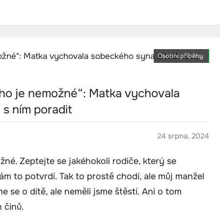
Osobní příběhy
 ho je nemožné“: Matka vychovala
 s ním poradit
24 srpna, 2024
né. Zeptejte se jakéhokoli rodiče, který se
 vám to potvrdí. Tak to prostě chodí, ale můj manžel
me se o dítě, ale neměli jsme štěstí. Ani o tom
 činů.