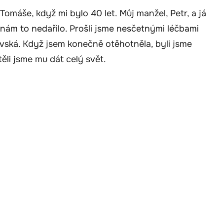
omáše, když mi bylo 40 let. Můj manžel, Petr, a já
e nám to nedařilo. Prošli jsme nesčetnými léčbami
vská. Když jsem konečně otěhotněla, byli jsme
ěli jsme mu dát celý svět.