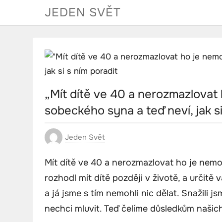
Skip
JEDEN SVĚT
to
content
„Mít dítě ve 40 a nerozmazlovat
sobeckého syna a teď neví, jak si
Jeden Svět
Mít dítě ve 40 a nerozmazlovat ho je nemož
rozhodl mít dítě později v životě, a určitě
a já jsme s tím nemohli nic dělat. Snažili js
nechci mluvit. Teď čelíme důsledkům našich