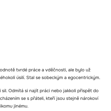
hodnotě tvrdé práce a vděčnosti, ale bylo už
éhokoli úsilí. Stal se sobeckým a egocentrickým.
sil. Odmítá si najít práci nebo jakkoli přispět do
házením se s přáteli, kteří jsou stejně nárokoví
nikomu jinému.