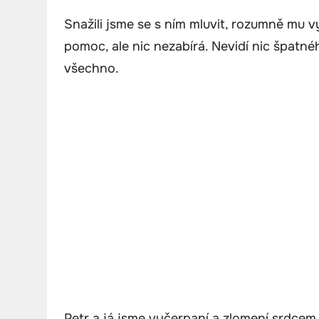
Snažili jsme se s ním mluvit, rozumně mu 
pomoc, ale nic nezabírá. Nevidí nic špatné
všechno.
Petr a já jsme vyčerpaní a zlomení srdcem.