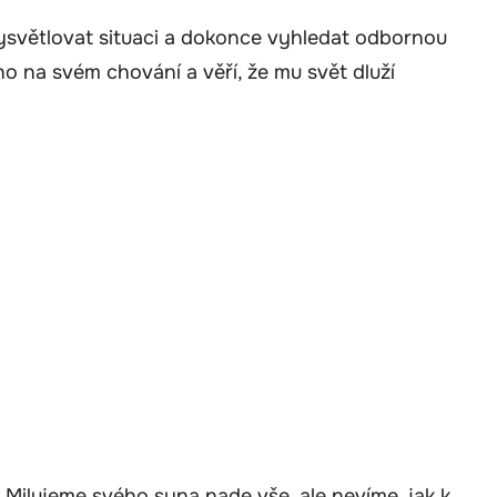
vysvětlovat situaci a dokonce vyhledat odbornou
ho na svém chování a věří, že mu svět dluží
 Milujeme svého syna nade vše, ale nevíme, jak k