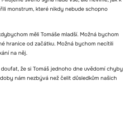
ořili monstrum, které nikdy nebude schopno
né, kdybychom měli Tomáše mladší. Možná bychom
evné hranice od začátku. Možná bychom necítili
ání na něj.
 doufat, že si Tomáš jednoho dne uvědomí chyby
é doby nám nezbývá než čelit důsledkům našich