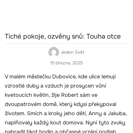
Tiché pokoje, ozvěny snů: Touha otce
Jeden Svět
15 března, 2025
V malém městečku Dubovice, kde ulice lemují
vzrostlé duby a vzduch je prosycen vůní
kvetoucích květin, žije Robert sám ve
dvoupatrovém domě, který kdysi překypoval
životem. Smích a kroky jeho dětí, Anny a Jakuba,
naplňovaly každý kout domova. Nyní tyto zvuky
nahradil tikot hodin a občasné vrzání podlah.