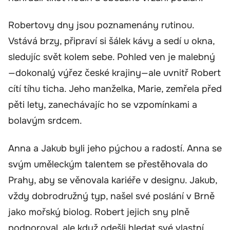
Robertovy dny jsou poznamenány rutinou.
Vstává brzy, připraví si šálek kávy a sedí u okna,
sledujíc svět kolem sebe. Pohled ven je malebný
—dokonalý výřez české krajiny—ale uvnitř Robert
cítí tíhu ticha. Jeho manželka, Marie, zemřela před
pěti lety, zanechávajíc ho se vzpomínkami a
bolavým srdcem.
Anna a Jakub byli jeho pýchou a radostí. Anna se
svým uměleckým talentem se přestěhovala do
Prahy, aby se věnovala kariéře v designu. Jakub,
vždy dobrodružný typ, našel své poslání v Brně
jako mořský biolog. Robert jejich sny plně
podporoval, ale když odešli hledat své vlastní