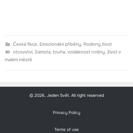
Česká fikce
,
Emocionální příběhy
,
Rodinný život
otcovství
,
Samota
,
touha
,
vzdálenost rodiny
,
život v
malém městě
© 2026, Jeden Svět. All right reserved
Privacy Policy
Terms of use