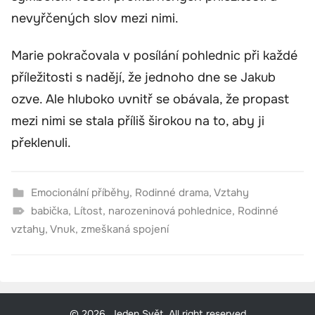
nevyřčených slov mezi nimi.
Marie pokračovala v posílání pohlednic při každé
příležitosti s nadějí, že jednoho dne se Jakub
ozve. Ale hluboko uvnitř se obávala, že propast
mezi nimi se stala příliš širokou na to, aby ji
překlenuli.
Emocionální příběhy
,
Rodinné drama
,
Vztahy
babička
,
Lítost
,
narozeninová pohlednice
,
Rodinné
vztahy
,
Vnuk
,
zmeškaná spojení
© 2026, Jeden Svět. All right reserved