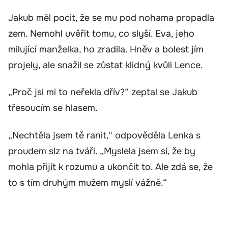
Jakub měl pocit, že se mu pod nohama propadla
zem. Nemohl uvěřit tomu, co slyší. Eva, jeho
milující manželka, ho zradila. Hněv a bolest jím
projely, ale snažil se zůstat klidný kvůli Lence.
„Proč jsi mi to neřekla dřív?“ zeptal se Jakub
třesoucím se hlasem.
„Nechtěla jsem tě ranit,“ odpověděla Lenka s
proudem slz na tváři. „Myslela jsem si, že by
mohla přijít k rozumu a ukončit to. Ale zdá se, že
to s tím druhým mužem myslí vážně.“