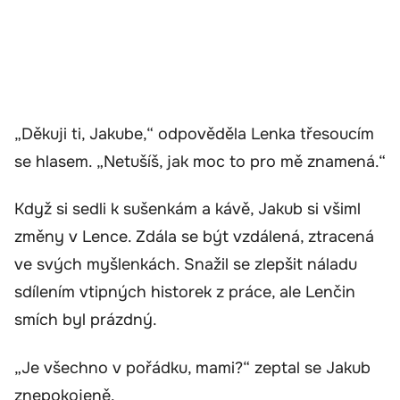
„Děkuji ti, Jakube,“ odpověděla Lenka třesoucím
se hlasem. „Netušíš, jak moc to pro mě znamená.“
Když si sedli k sušenkám a kávě, Jakub si všiml
změny v Lence. Zdála se být vzdálená, ztracená
ve svých myšlenkách. Snažil se zlepšit náladu
sdílením vtipných historek z práce, ale Lenčin
smích byl prázdný.
„Je všechno v pořádku, mami?“ zeptal se Jakub
znepokojeně.