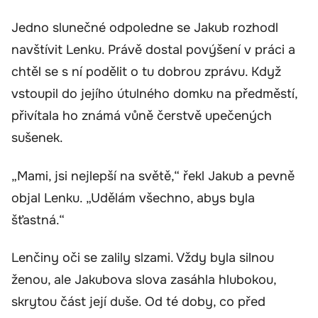
Jedno slunečné odpoledne se Jakub rozhodl
navštívit Lenku. Právě dostal povýšení v práci a
chtěl se s ní podělit o tu dobrou zprávu. Když
vstoupil do jejího útulného domku na předměstí,
přivítala ho známá vůně čerstvě upečených
sušenek.
„Mami, jsi nejlepší na světě,“ řekl Jakub a pevně
objal Lenku. „Udělám všechno, abys byla
šťastná.“
Lenčiny oči se zalily slzami. Vždy byla silnou
ženou, ale Jakubova slova zasáhla hlubokou,
skrytou část její duše. Od té doby, co před