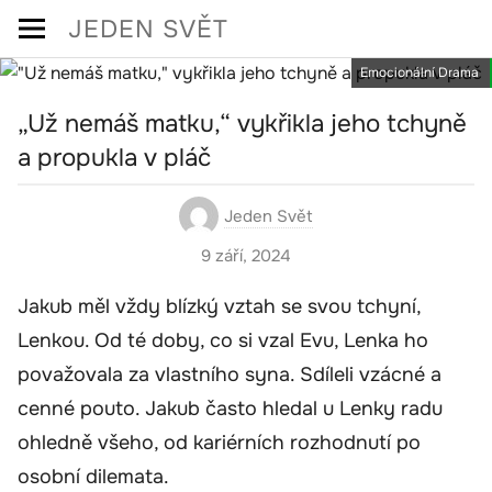
Skip
JEDEN SVĚT
to
Emocionální Drama
content
„Už nemáš matku,“ vykřikla jeho tchyně
a propukla v pláč
Jeden Svět
9 září, 2024
Jakub měl vždy blízký vztah se svou tchyní,
Lenkou. Od té doby, co si vzal Evu, Lenka ho
považovala za vlastního syna. Sdíleli vzácné a
cenné pouto. Jakub často hledal u Lenky radu
ohledně všeho, od kariérních rozhodnutí po
osobní dilemata.