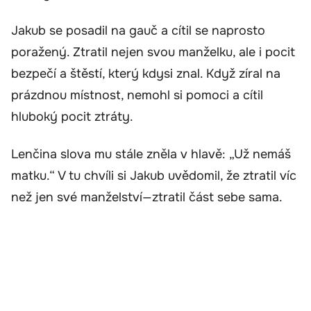
Jakub se posadil na gauč a cítil se naprosto
poražený. Ztratil nejen svou manželku, ale i pocit
bezpečí a štěstí, který kdysi znal. Když zíral na
prázdnou místnost, nemohl si pomoci a cítil
hluboký pocit ztráty.
Lenčina slova mu stále zněla v hlavě: „Už nemáš
matku.“ V tu chvíli si Jakub uvědomil, že ztratil víc
než jen své manželství—ztratil část sebe sama.