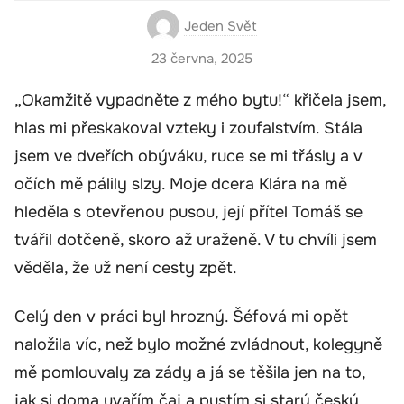
Jeden Svět
23 června, 2025
„Okamžitě vypadněte z mého bytu!“ křičela jsem,
hlas mi přeskakoval vzteky i zoufalstvím. Stála
jsem ve dveřích obýváku, ruce se mi třásly a v
očích mě pálily slzy. Moje dcera Klára na mě
hleděla s otevřenou pusou, její přítel Tomáš se
tvářil dotčeně, skoro až uraženě. V tu chvíli jsem
věděla, že už není cesty zpět.
Celý den v práci byl hrozný. Šéfová mi opět
naložila víc, než bylo možné zvládnout, kolegyně
mě pomlouvaly za zády a já se těšila jen na to,
jak si doma uvařím čaj a pustím si starý český