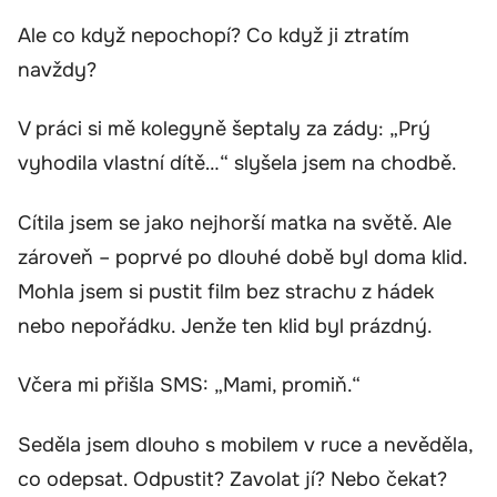
Ale co když nepochopí? Co když ji ztratím
navždy?
V práci si mě kolegyně šeptaly za zády: „Prý
vyhodila vlastní dítě…“ slyšela jsem na chodbě.
Cítila jsem se jako nejhorší matka na světě. Ale
zároveň – poprvé po dlouhé době byl doma klid.
Mohla jsem si pustit film bez strachu z hádek
nebo nepořádku. Jenže ten klid byl prázdný.
Včera mi přišla SMS: „Mami, promiň.“
Seděla jsem dlouho s mobilem v ruce a nevěděla,
co odepsat. Odpustit? Zavolat jí? Nebo čekat?