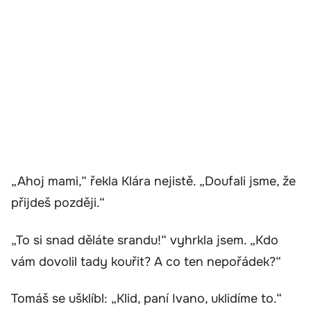
„Ahoj mami,“ řekla Klára nejistě. „Doufali jsme, že
přijdeš později.“
„To si snad děláte srandu!“ vyhrkla jsem. „Kdo
vám dovolil tady kouřit? A co ten nepořádek?“
Tomáš se ušklíbl: „Klid, paní Ivano, uklidíme to.“