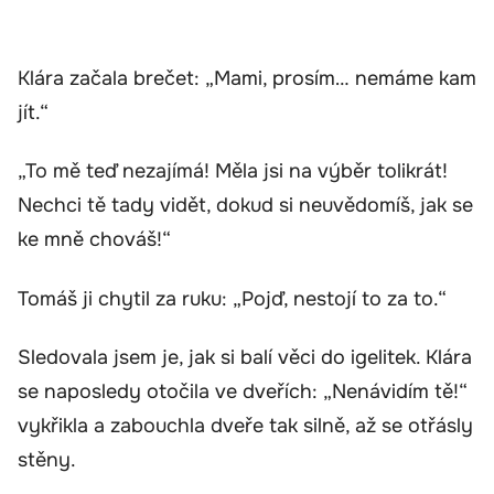
Klára začala brečet: „Mami, prosím… nemáme kam
jít.“
„To mě teď nezajímá! Měla jsi na výběr tolikrát!
Nechci tě tady vidět, dokud si neuvědomíš, jak se
ke mně chováš!“
Tomáš ji chytil za ruku: „Pojď, nestojí to za to.“
Sledovala jsem je, jak si balí věci do igelitek. Klára
se naposledy otočila ve dveřích: „Nenávidím tě!“
vykřikla a zabouchla dveře tak silně, až se otřásly
stěny.