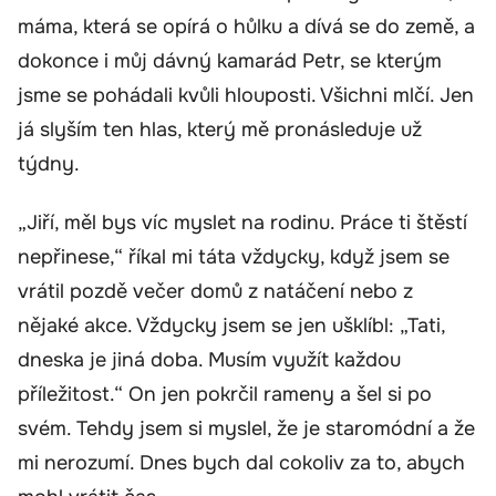
máma, která se opírá o hůlku a dívá se do země, a
dokonce i můj dávný kamarád Petr, se kterým
jsme se pohádali kvůli hlouposti. Všichni mlčí. Jen
já slyším ten hlas, který mě pronásleduje už
týdny.
„Jiří, měl bys víc myslet na rodinu. Práce ti štěstí
nepřinese,“ říkal mi táta vždycky, když jsem se
vrátil pozdě večer domů z natáčení nebo z
nějaké akce. Vždycky jsem se jen ušklíbl: „Tati,
dneska je jiná doba. Musím využít každou
příležitost.“ On jen pokrčil rameny a šel si po
svém. Tehdy jsem si myslel, že je staromódní a že
mi nerozumí. Dnes bych dal cokoliv za to, abych