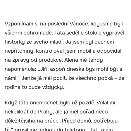
Vzpomínám si na poslední Vánoce, kdy jsme byli
všichni pohromadě. Táta seděl u stolu a vyprávěl
historky ze svého mládí. Já jsem byl duchem
nepřítomný, kontroloval jsem mobil a odpovídal
na zprávy od produkce. Alena mě tehdy
napomenula: „Jiří, aspoň dneska bys mohl být s
námi.“ Jenže já měl pocit, že všechno počká – že
rodina tu bude vždycky.
Když táta onemocněl, bylo už pozdě. Volal mi
několikrát do Prahy, ale já měl pořád něco
důležitějšího na práci. „Přijeď domů, potřebuju
tě,“ prosil mě jednou do telefonu. „Tati, mám