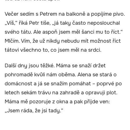
Večer sedím s Petrem na balkoně a popíjíme pivo.
„Víš,“ říká Petr tiše, „já taky často neposlouchal
svého tátu. Ale aspoň jsem měl šanci mu to říct.“
Mlčím. Vím, že už nikdy nebudu mít možnost říct
tátovi všechno to, co jsem měl na srdci.
Další dny jsou těžké. Máma se snaží držet
pohromadě kvůli nám oběma. Alena se stará o
domácnost a já se snažím pomáhat – poprvé po
letech sekám trávu na zahradě a opravuji plot.
Máma mě pozoruje z okna a pak přijde ven:
„Jsem ráda, že jsi tady.“