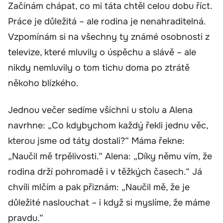
Začínám chápat, co mi táta chtěl celou dobu říct.
Práce je důležitá – ale rodina je nenahraditelná.
Vzpomínám si na všechny ty známé osobnosti z
televize, které mluvily o úspěchu a slávě – ale
nikdy nemluvily o tom tichu doma po ztrátě
někoho blízkého.
Jednou večer sedíme všichni u stolu a Alena
navrhne: „Co kdybychom každý řekli jednu věc,
kterou jsme od táty dostali?“ Máma řekne:
„Naučil mě trpělivosti.“ Alena: „Díky němu vím, že
rodina drží pohromadě i v těžkých časech.“ Já
chvíli mlčím a pak přiznám: „Naučil mě, že je
důležité naslouchat – i když si myslíme, že máme
pravdu.“