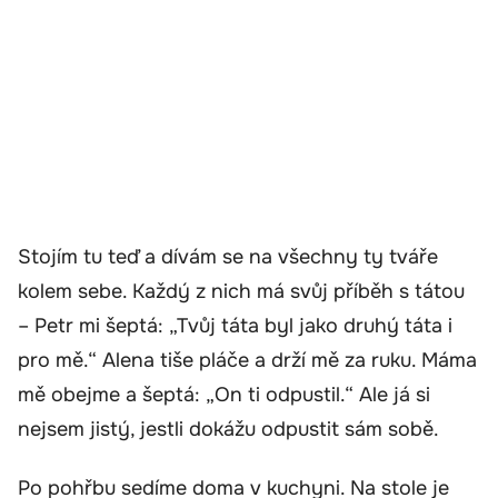
Stojím tu teď a dívám se na všechny ty tváře
kolem sebe. Každý z nich má svůj příběh s tátou
– Petr mi šeptá: „Tvůj táta byl jako druhý táta i
pro mě.“ Alena tiše pláče a drží mě za ruku. Máma
mě obejme a šeptá: „On ti odpustil.“ Ale já si
nejsem jistý, jestli dokážu odpustit sám sobě.
Po pohřbu sedíme doma v kuchyni. Na stole je