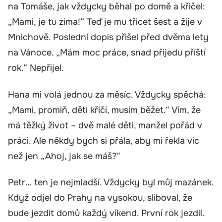
na Tomáše, jak vždycky běhal po domě a křičel:
„Mami, je tu zima!“ Teď je mu třicet šest a žije v
Mnichově. Poslední dopis přišel před dvěma lety
na Vánoce. „Mám moc práce, snad přijedu příští
rok.“ Nepřijel.
Hana mi volá jednou za měsíc. Vždycky spěchá:
„Mami, promiň, děti křičí, musím běžet.“ Vím, že
má těžký život – dvě malé děti, manžel pořád v
práci. Ale někdy bych si přála, aby mi řekla víc
než jen „Ahoj, jak se máš?“
Petr… ten je nejmladší. Vždycky byl můj mazánek.
Když odjel do Prahy na vysokou, sliboval, že
bude jezdit domů každý víkend. První rok jezdil.