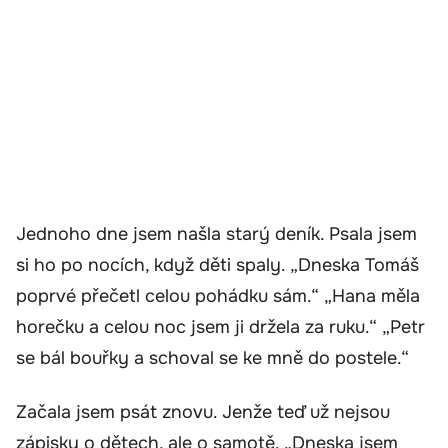
Jednoho dne jsem našla starý deník. Psala jsem
si ho po nocích, když děti spaly. „Dneska Tomáš
poprvé přečetl celou pohádku sám.“ „Hana měla
horečku a celou noc jsem ji držela za ruku.“ „Petr
se bál bouřky a schoval se ke mně do postele.“
Začala jsem psát znovu. Jenže teď už nejsou
zápisky o dětech, ale o samotě. „Dneska jsem