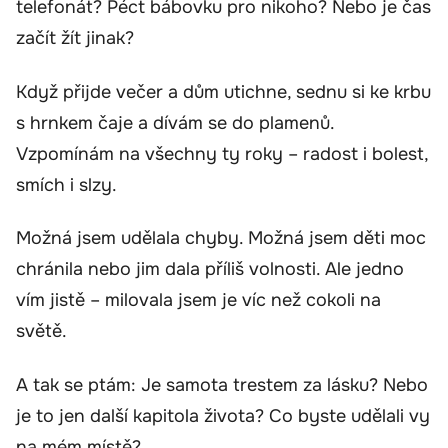
telefonát? Péct bábovku pro nikoho? Nebo je čas
začít žít jinak?
Když přijde večer a dům utichne, sednu si ke krbu
s hrnkem čaje a dívám se do plamenů.
Vzpomínám na všechny ty roky – radost i bolest,
smích i slzy.
Možná jsem udělala chyby. Možná jsem děti moc
chránila nebo jim dala příliš volnosti. Ale jedno
vím jistě – milovala jsem je víc než cokoli na
světě.
A tak se ptám: Je samota trestem za lásku? Nebo
je to jen další kapitola života? Co byste udělali vy
na mém místě?