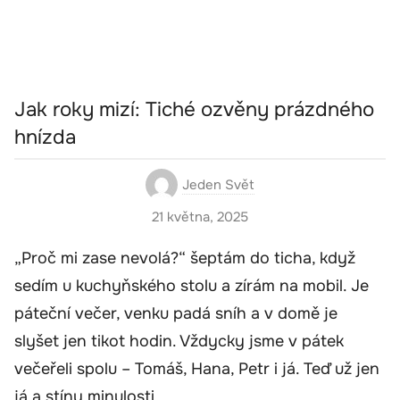
Jak roky mizí: Tiché ozvěny prázdného
hnízda
Jeden Svět
21 května, 2025
„Proč mi zase nevolá?“ šeptám do ticha, když
sedím u kuchyňského stolu a zírám na mobil. Je
páteční večer, venku padá sníh a v domě je
slyšet jen tikot hodin. Vždycky jsme v pátek
večeřeli spolu – Tomáš, Hana, Petr i já. Teď už jen
já a stíny minulosti.