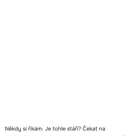
Někdy si říkám: Je tohle stáří? Čekat na