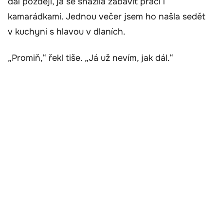
dál později, já se snažila zabavit prací i
kamarádkami. Jednou večer jsem ho našla sedět
v kuchyni s hlavou v dlaních.
„Promiň,“ řekl tiše. „Já už nevím, jak dál.“