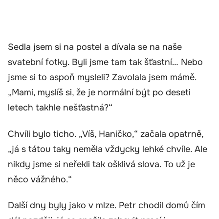
Sedla jsem si na postel a dívala se na naše
svatební fotky. Byli jsme tam tak šťastní… Nebo
jsme si to aspoň mysleli? Zavolala jsem mámě.
„Mami, myslíš si, že je normální být po deseti
letech takhle nešťastná?“
Chvíli bylo ticho. „Víš, Haničko,“ začala opatrně,
„já s tátou taky neměla vždycky lehké chvíle. Ale
nikdy jsme si neřekli tak ošklivá slova. To už je
něco vážného.“
Další dny byly jako v mlze. Petr chodil domů čím