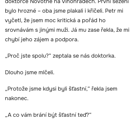
doktorce Novotné na Vinohradech. První sezení
bylo hrozné – oba jsme plakali i křičeli. Petr mi
vyčetl, že jsem moc kritická a pořád ho
srovnávám s jinými muži. Já mu zase řekla, že mi
chybí jeho zájem a podpora.
„Proč jste spolu?“ zeptala se nás doktorka.
Dlouho jsme mlčeli.
„Protože jsme kdysi byli šťastní,“ řekla jsem
nakonec.
„A co vám brání být šťastní teď?“