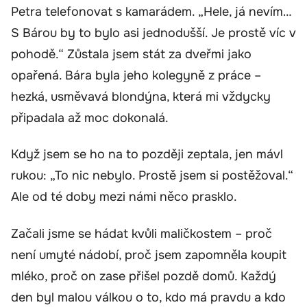
Petra telefonovat s kamarádem. „Hele, já nevím…
S Bárou by to bylo asi jednodušší. Je prostě víc v
pohodě.“ Zůstala jsem stát za dveřmi jako
opařená. Bára byla jeho kolegyně z práce –
hezká, usměvavá blondýna, která mi vždycky
připadala až moc dokonalá.
Když jsem se ho na to později zeptala, jen mávl
rukou: „To nic nebylo. Prostě jsem si postěžoval.“
Ale od té doby mezi námi něco prasklo.
Začali jsme se hádat kvůli maličkostem – proč
není umyté nádobí, proč jsem zapomněla koupit
mléko, proč on zase přišel pozdě domů. Každý
den byl malou válkou o to, kdo má pravdu a kdo