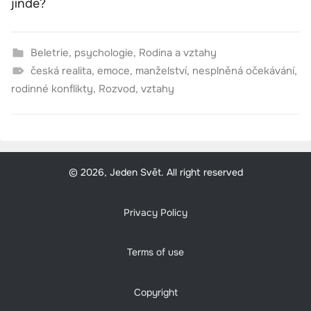
jinde?
Beletrie
,
psychologie
,
Rodina a vztahy
česká realita
,
emoce
,
manželství
,
nesplněná očekávání
,
rodinné konflikty
,
Rozvod
,
vztahy
© 2026, Jeden Svět. All right reserved
Privacy Policy
Terms of use
Copyright