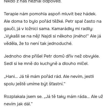
Nikdo z nás neznal odpověď.
Terapie nám pomohla aspoň mluvit bez hádek.
Ale doma to bylo pořád těžké. Petr spal často na
gauči, já v ložnici sama. Kamarádky mi radily:
„Vykašli se na něj! Najdi si někoho jiného!“ Ale já
věděla, že to není tak jednoduché.
Jednoho dne přišel Petr domů dřív než obvykle.
Sedl si ke mně do kuchyně a dlouho mlčel.
„Hani… Já tě mám pořád rád. Ale nevím, jestli
spolu ještě umíme být šťastní.“
Rozplakala jsem se. „Já tě taky mám ráda… Ale už
nevím jak dál.“