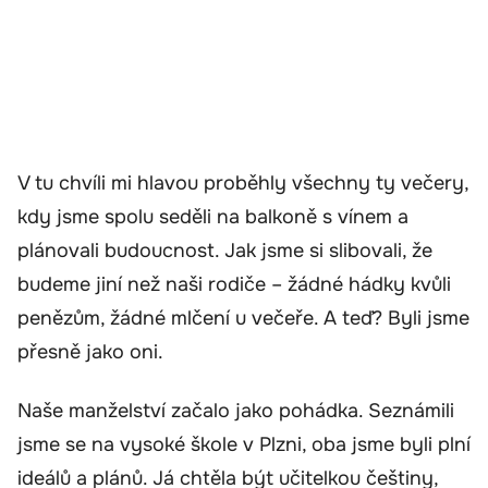
V tu chvíli mi hlavou proběhly všechny ty večery,
kdy jsme spolu seděli na balkoně s vínem a
plánovali budoucnost. Jak jsme si slibovali, že
budeme jiní než naši rodiče – žádné hádky kvůli
penězům, žádné mlčení u večeře. A teď? Byli jsme
přesně jako oni.
Naše manželství začalo jako pohádka. Seznámili
jsme se na vysoké škole v Plzni, oba jsme byli plní
ideálů a plánů. Já chtěla být učitelkou češtiny,