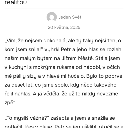
realitou
Jeden Svět
20 května, 2025
„Vím, že nejsem dokonalá, ale ty taky nejsi ten, o
kom jsem snila!“ vyhrkl Petr a jeho hlas se rozlehl
naším malým bytem na Jižním Městě. Stála jsem
v kuchyni s mokrýma rukama od nádobí, v očích
mě pálily slzy a v hlavě mi hučelo. Bylo to poprvé
za deset let, co jsme spolu, kdy něco takového
řekl nahlas. A já věděla, že už to nikdy nevezme
zpět.
„To myslíš vážně?“ zašeptala jsem a snažila se
potlačit třes v hlase. Petr se jen ušklíbl, otočil se a