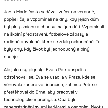
Jan a Marie často sedávali večer na verandě,
popíjeli čaj a vzpomínali na dny, kdy jejich dům
byl plný smíchu a chaosu malých dětí. Vzpomínali
na školní představení, fotbalové zápasy a
rodinné dovolené, které se zdály nekonečné. To
byly dny, kdy život byl jednoduchý a plný
naděje.
Ale jak roky plynuly, Eva a Petr dospěli a
odstěhovali se. Eva se usadila v Praze, kde se
věnovala kariéře ve financích, zatímco Petr se
přestěhoval do Brna, aby pracoval v
technologickém průmyslu. Oba byli
zaneprázdněni svými kariérami a osobními životy,