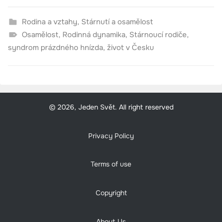
Rodina a vztahy
,
Stárnutí a osamělost
Osamělost
,
Rodinná dynamika
,
Stárnoucí rodiče
,
syndrom prázdného hnízda
,
život v Česku
© 2026, Jeden Svět. All right reserved
Privacy Policy
Terms of use
Copyright
About Us