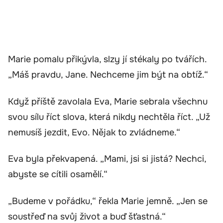
Marie pomalu přikývla, slzy jí stékaly po tvářích.
„Máš pravdu, Jane. Nechceme jim být na obtíž.“
Když příště zavolala Eva, Marie sebrala všechnu
svou sílu říct slova, která nikdy nechtěla říct. „Už
nemusíš jezdit, Evo. Nějak to zvládneme.“
Eva byla překvapená. „Mami, jsi si jistá? Nechci,
abyste se cítili osamělí.“
„Budeme v pořádku,“ řekla Marie jemně. „Jen se
soustřeď na svůj život a buď šťastná.“