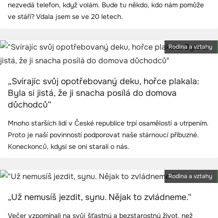
nezvedá telefon, když volám. Bude tu někdo, kdo nám pomůže
ve stáří? Vdala jsem se ve 20 letech.
Rodina a vztahy
„Svírajíc svůj opotřebovaný deku, hořce plakala:
Byla si jistá, že ji snacha posílá do domova
důchodců“
Mnoho starších lidí v České republice trpí osamělostí a utrpením.
Proto je naší povinností podporovat naše stárnoucí příbuzné.
Koneckonců, kdysi se oni starali o nás.
Rodina a vztahy
„Už nemusíš jezdit, synu. Nějak to zvládneme.“
Večer vzpomínali na svůj šťastný a bezstarostný život, než