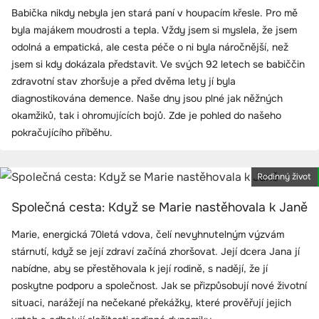
Babička nikdy nebyla jen stará paní v houpacím křesle. Pro mě
byla majákem moudrosti a tepla. Vždy jsem si myslela, že jsem
odolná a empatická, ale cesta péče o ni byla náročnější, než
jsem si kdy dokázala představit. Ve svých 92 letech se babiččin
zdravotní stav zhoršuje a před dvěma lety jí byla
diagnostikována demence. Naše dny jsou plné jak něžných
okamžiků, tak i ohromujících bojů. Zde je pohled do našeho
pokračujícího příběhu.
Rodinný život
Společná cesta: Když se Marie nastěhovala k Janě
Marie, energická 70letá vdova, čelí nevyhnutelným výzvám
stárnutí, když se její zdraví začíná zhoršovat. Její dcera Jana jí
nabídne, aby se přestěhovala k její rodině, s nadějí, že jí
poskytne podporu a společnost. Jak se přizpůsobují nové životní
situaci, narážejí na nečekané překážky, které prověřují jejich