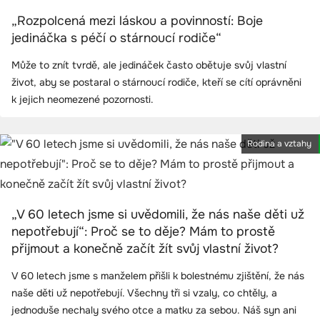
„Rozpolcená mezi láskou a povinností: Boje
jedináčka s péčí o stárnoucí rodiče“
Může to znít tvrdě, ale jedináček často obětuje svůj vlastní
život, aby se postaral o stárnoucí rodiče, kteří se cítí oprávněni
k jejich neomezené pozornosti.
Rodina a vztahy
„V 60 letech jsme si uvědomili, že nás naše děti už
nepotřebují“: Proč se to děje? Mám to prostě
přijmout a konečně začít žít svůj vlastní život?
V 60 letech jsme s manželem přišli k bolestnému zjištění, že nás
naše děti už nepotřebují. Všechny tři si vzaly, co chtěly, a
jednoduše nechaly svého otce a matku za sebou. Náš syn ani