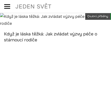
Skip
JEDEN SVĚT
to
Osobní příběhy
content
Když je láska těžká: Jak zvládat výzvy péče o
stárnoucí rodiče