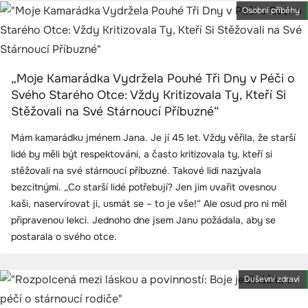
Osobní příběhy
„Moje Kamarádka Vydržela Pouhé Tři Dny v Péči o
Svého Starého Otce: Vždy Kritizovala Ty, Kteří Si
Stěžovali na Své Stárnoucí Příbuzné“
Mám kamarádku jménem Jana. Je jí 45 let. Vždy věřila, že starší
lidé by měli být respektováni, a často kritizovala ty, kteří si
stěžovali na své stárnoucí příbuzné. Takové lidi nazývala
bezcitnými. „Co starší lidé potřebují? Jen jim uvařit ovesnou
kaši, naservírovat ji, usmát se – to je vše!“ Ale osud pro ni měl
připravenou lekci. Jednoho dne jsem Janu požádala, aby se
postarala o svého otce.
Duševní zdraví