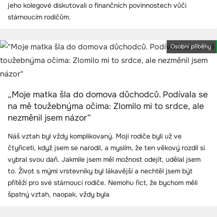
jeho kolegové diskutovali o finančních povinnostech vůči
stárnoucím rodičům.
Osobní příběhy
„Moje matka šla do domova důchodců. Podívala se
na mě toužebnýma očima: Zlomilo mi to srdce, ale
nezměnil jsem názor“
Náš vztah byl vždy komplikovaný. Moji rodiče byli už ve
čtyřiceti, když jsem se narodil, a myslím, že ten věkový rozdíl si
vybral svou daň. Jakmile jsem měl možnost odejít, udělal jsem
to. Život s mými vrstevníky byl lákavější a nechtěl jsem být
přítěží pro své stárnoucí rodiče. Nemohu říct, že bychom měli
špatný vztah, naopak, vždy byla