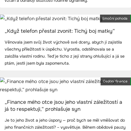
vztah a odhalují složitosti rodinné dynamiky.
Emoční pohoda
„Když telefon přestal zvonit: Tichý boj matky“
Věnovala jsem svůj život výchově své dcery, abych jí zajistila
všechny příležitosti k úspěchu. Vyrostla, odstěhovala se a
založila vlastní rodinu. Teď je ticho z její strany ohlušující a já se
ptám, jestli jsem byla zapomenuta.
Osobní finance
„Finance mého otce jsou jeho vlastní záležitostí a
já to respektuji,“ prohlašuje syn
Je to jeho život a jeho úspory — proč bych se měl vměšovat do
jeho finančních záležitostí? – vysvětluje. Během obědové pauzy