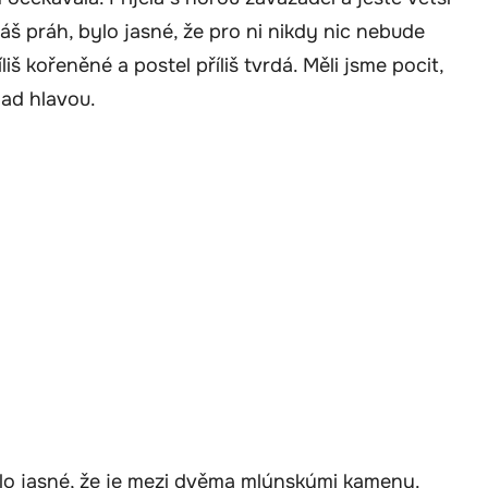
náš práh, bylo jasné, že pro ni nikdy nic nebude
liš kořeněné a postel příliš tvrdá. Měli jsme pocit,
ad hlavou.
bylo jasné, že je mezi dvěma mlýnskými kameny.