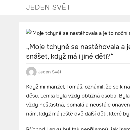
Skip
JEDEN SVĚT
to
content
„Moje tchyně se nastěhovala a je
snášet, když má i jiné děti?“
Jeden Svět
Když mi manžel, Tomáš, oznámil, že se k ná
děsu. Lenka byla vždy obtížná osoba. Byla
vždy nešťastná, pomalá a neustále unaven
nám, když má ještě dvě další děti, které by
Příchod Lenky byl tak nepříjemný, jak jsem 