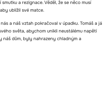
í smutku a rezignace. Věděl, že se něco musí
aby ublížil své matce.
 nás a náš vztah pokračoval v úpadku. Tomáš a já
o svého světa, abychom unikli neustálému napětí
aly náš dům, byly nahrazeny chladným a