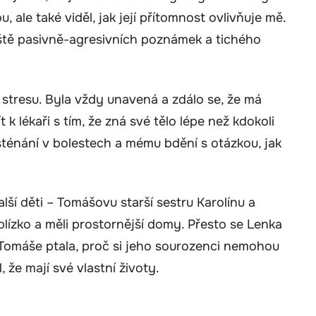
, ale také viděl, jak její přítomnost ovlivňuje mě.
iště pasivně-agresivních poznámek a tichého
 stresu. Byla vždy unavená a zdálo se, že má
 lékaři s tím, že zná své tělo lépe než kdokoli
sténání v bolestech a mému bdění s otázkou, jak
lší děti – Tomášovu starší sestru Karolínu a
 blízko a měli prostornější domy. Přesto se Lenka
Tomáše ptala, proč si jeho sourozenci nemohou
, že mají své vlastní životy.