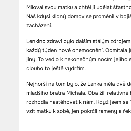
Miloval svou matku a chtěl ji udělat šťastnou
Náš kdysi klidný domov se proměnil v boj
zacházení.
Lenkino zdraví bylo dalším stálým zdrojem
každý týden nové onemocnění. Odmítala jít k
jiný. To vedlo k nekonečným nocím jejího 
dlouho to ještě vydržím.
Nejhorší na tom bylo, že Lenka měla dvě da
mladšího bratra Michala. Oba žili relativně
rozhodla nastěhovat k nám. Když jsem se 
vzít matku k sobě, jen pokrčil rameny a řekl