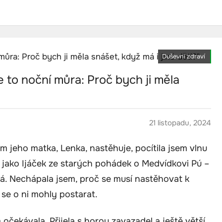
Duševní zdraví
 to noční můra: Proč bych ji měla
21 listopadu, 2024
m jeho matka, Lenka, nastěhuje, pocítila jsem vlnu
 jako Ijáček ze starých pohádek o Medvídkovi Pú –
á. Nechápala jsem, proč se musí nastěhovat k
 se o ni mohly postarat.
očekávala. Přijela s horou zavazadel a ještě větší