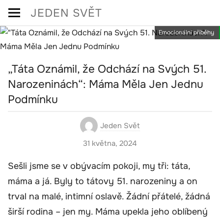
Skip
JEDEN SVĚT
to
Emocionální příběhy
content
„Táta Oznámil, že Odchází na Svých 51.
Narozeninách“: Máma Měla Jen Jednu
Podmínku
Jeden Svět
31 května, 2024
Sešli jsme se v obývacím pokoji, my tři: táta,
máma a já. Byly to tátovy 51. narozeniny a on
trval na malé, intimní oslavě. Žádní přátelé, žádná
širší rodina – jen my. Máma upekla jeho oblíbený