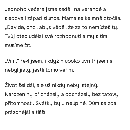
Jednoho večera jsme seděli na verandě a
sledovali západ slunce. Máma se ke mně otočila.
„Davide, chci, abys věděl, že za to nemůžeš ty.
Tvůj otec udělal své rozhodnutí a my s tím
musíme žít.“
„Vím,“ řekl jsem, i když hluboko uvnitř jsem si
nebyl jistý, jestli tomu věřím.
Život šel dál, ale už nikdy nebyl stejný.
Narozeniny přicházely a odcházely bez tátovy
přítomnosti. Svátky byly neúplné. Dům se zdál
prázdnější a tišší.