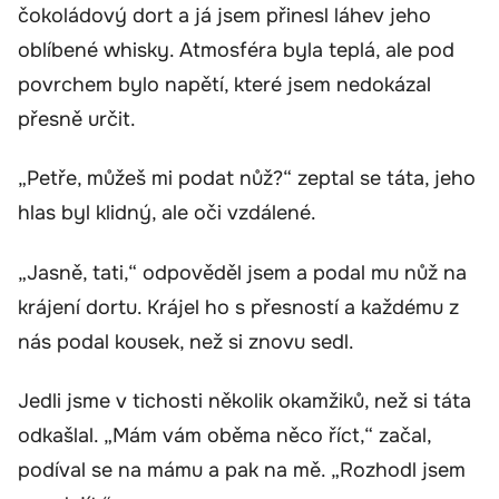
čokoládový dort a já jsem přinesl láhev jeho
oblíbené whisky. Atmosféra byla teplá, ale pod
povrchem bylo napětí, které jsem nedokázal
přesně určit.
„Petře, můžeš mi podat nůž?“ zeptal se táta, jeho
hlas byl klidný, ale oči vzdálené.
„Jasně, tati,“ odpověděl jsem a podal mu nůž na
krájení dortu. Krájel ho s přesností a každému z
nás podal kousek, než si znovu sedl.
Jedli jsme v tichosti několik okamžiků, než si táta
odkašlal. „Mám vám oběma něco říct,“ začal,
podíval se na mámu a pak na mě. „Rozhodl jsem