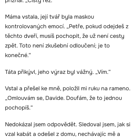
přiznal. „Čistý řez.“
Máma vstala, její tvář byla maskou
kontrolovaných emocí. „Petře, pokud odejdeš z
těchto dveří, musíš pochopit, že už není cesty
zpět. Toto není zkušební odloučení; je to
konečné.“
Táta přikývl, jeho výraz byl vážný. „Vím.“
Vstal a přešel ke mně, položil mi ruku na rameno.
„Omlouvám se, Davide. Doufám, že to jednou
pochopíš.“
Nedokázal jsem odpovědět. Sledoval jsem, jak si
vzal kabát a odešel z domu, nechávajíc mě a