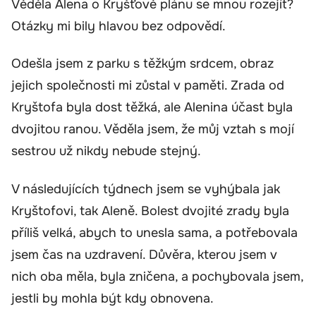
Věděla Alena o Kryšťově plánu se mnou rozejít?
Otázky mi bily hlavou bez odpovědí.
Odešla jsem z parku s těžkým srdcem, obraz
jejich společnosti mi zůstal v paměti. Zrada od
Kryštofa byla dost těžká, ale Alenina účast byla
dvojitou ranou. Věděla jsem, že můj vztah s mojí
sestrou už nikdy nebude stejný.
V následujících týdnech jsem se vyhýbala jak
Kryštofovi, tak Aleně. Bolest dvojité zrady byla
příliš velká, abych to unesla sama, a potřebovala
jsem čas na uzdravení. Důvěra, kterou jsem v
nich oba měla, byla zničena, a pochybovala jsem,
jestli by mohla být kdy obnovena.