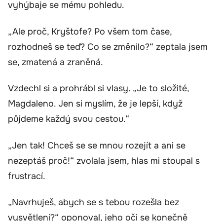
vyhýbaje se mému pohledu.
„Ale proč, Kryštofe? Po všem tom čase,
rozhodneš se teď? Co se změnilo?“ zeptala jsem
se, zmatená a zraněná.
Vzdechl si a prohrábl si vlasy. „Je to složité,
Magdaleno. Jen si myslím, že je lepší, když
půjdeme každý svou cestou.“
„Jen tak! Chceš se se mnou rozejít a ani se
nezeptáš proč!“ zvolala jsem, hlas mi stoupal s
frustrací.
„Navrhuješ, abych se s tebou rozešla bez
vysvětlení?“ oponoval, jeho oči se konečně