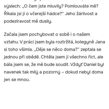
výslech: „O čem jste mluvily? Pomlouváte mě?
Říkala jsi jí o včerejší hádce?“ Jeho žárlivost a
podezíravost mě dusily.
Začala jsem pochybovat o sobě i o našem
vztahu. V práci jsem byla roztržitá, kolegyně Jana
si toho všimla. „Děje se něco doma?“ zeptala se
jednou při obědě. Chtěla jsem jí všechno říct, ale
bála jsem se, že mě bude soudit. Vždyť Daniel byl
navenek tak milý a pozorný – dokud nebyl doma
jen se mnou.