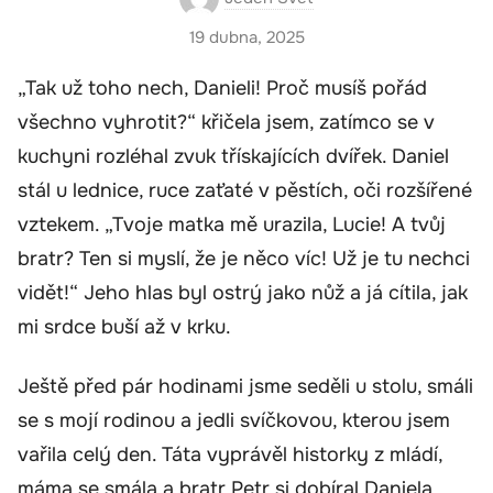
19 dubna, 2025
„Tak už toho nech, Danieli! Proč musíš pořád
všechno vyhrotit?“ křičela jsem, zatímco se v
kuchyni rozléhal zvuk třískajících dvířek. Daniel
stál u lednice, ruce zaťaté v pěstích, oči rozšířené
vztekem. „Tvoje matka mě urazila, Lucie! A tvůj
bratr? Ten si myslí, že je něco víc! Už je tu nechci
vidět!“ Jeho hlas byl ostrý jako nůž a já cítila, jak
mi srdce buší až v krku.
Ještě před pár hodinami jsme seděli u stolu, smáli
se s mojí rodinou a jedli svíčkovou, kterou jsem
vařila celý den. Táta vyprávěl historky z mládí,
máma se smála a bratr Petr si dobíral Daniela