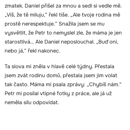
zmatek. Daniel přišel za mnou a sedl si vedle mě.
„Víš, že tě miluju,“ řekl tiše. „Ale tvoje rodina mě
prostě nerespektuje.“ Snažila jsem se mu
vysvětlit, že Petr to nemyslel zle, že máma je jen
starostlivá… Ale Daniel neposlouchal. „Buď oni,
nebo já,“ řekl nakonec.
Ta slova mi zněla v hlavě celé týdny. Přestala
jsem zvát rodinu domů, přestala jsem jim volat
tak často. Máma mi psala zprávy: „Chybíš nám.“
Petr mi posílal vtipné fotky z práce, ale já už
neměla sílu odpovídat.