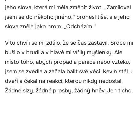
jeho slova, která mi měla změnit život. „Zamiloval
jsem se do někoho jiného,“ pronesl tiše, ale jeho
slova zněla jako hrom. „Odcházím.“
V tu chvíli se mi zdálo, že se čas zastavil. Srdce mi
bušilo v hrudi a v hlavě mi vířily myšlenky. Ale
místo toho, abych propadla panice nebo vzteku,
jsem se zvedla a začala balit své věci. Kevin stál u
dveří a čekal na reakci, kterou nikdy nedostal.
Žádné slzy, žádné prosby, žádný hněv. Jen ticho.