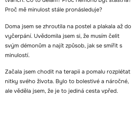
tvářích. Co to dělám? Proč nemohu být šťastná?
Proč mě minulost stále pronásleduje?
Doma jsem se zhroutila na postel a plakala až do
vyčerpání. Uvědomila jsem si, že musím čelit
svým démonům a najít způsob, jak se smířit s
minulostí.
Začala jsem chodit na terapii a pomalu rozplétat
nitky svého života. Bylo to bolestivé a náročné,
ale věděla jsem, že je to jediná cesta vpřed.