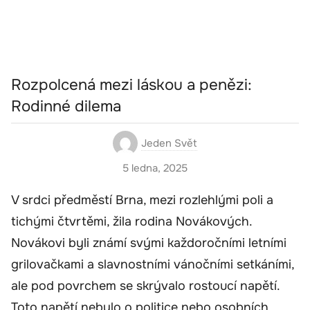
Rozpolcená mezi láskou a penězi:
Rodinné dilema
Jeden Svět
5 ledna, 2025
V srdci předměstí Brna, mezi rozlehlými poli a
tichými čtvrtěmi, žila rodina Novákových.
Novákovi byli známí svými každoročními letními
grilovačkami a slavnostními vánočními setkáními,
ale pod povrchem se skrývalo rostoucí napětí.
Toto napětí nebylo o politice nebo osobních