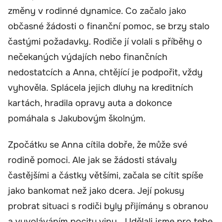
změny v rodinné dynamice. Co začalo jako
občasné žádosti o finanční pomoc, se brzy stalo
častými požadavky. Rodiče jí volali s příběhy o
nečekaných výdajích nebo finančních
nedostatcích a Anna, chtějící je podpořit, vždy
vyhověla. Splácela jejich dluhy na kreditních
kartách, hradila opravy auta a dokonce
pomáhala s Jakubovým školným.
Zpočátku se Anna cítila dobře, že může své
rodině pomoci. Ale jak se žádosti stávaly
častějšími a částky většími, začala se cítit spíše
jako bankomat než jako dcera. Její pokusy
probrat situaci s rodiči byly přijímány s obranou
a vyvoláváním pocitu viny. „Udělali jsme pro tebe