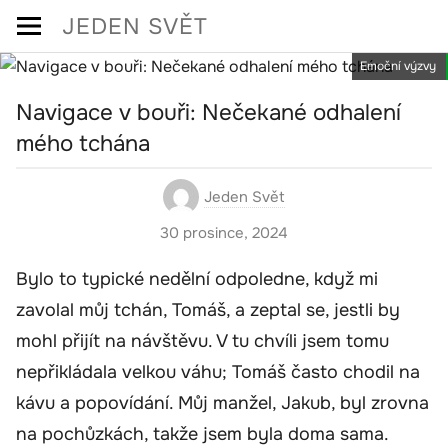
Skip
JEDEN SVĚT
to
Emoční výzvy
content
Navigace v bouři: Nečekané odhalení
mého tchána
Jeden Svět
30 prosince, 2024
Bylo to typické nedělní odpoledne, když mi
zavolal můj tchán, Tomáš, a zeptal se, jestli by
mohl přijít na návštěvu. V tu chvíli jsem tomu
nepřikládala velkou váhu; Tomáš často chodil na
kávu a popovídání. Můj manžel, Jakub, byl zrovna
na pochůzkách, takže jsem byla doma sama.