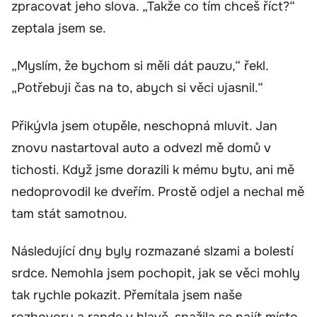
zpracovat jeho slova. „Takže co tím chceš říct?“
zeptala jsem se.
„Myslím, že bychom si měli dát pauzu,“ řekl.
„Potřebuji čas na to, abych si věci ujasnil.“
Přikývla jsem otupěle, neschopná mluvit. Jan
znovu nastartoval auto a odvezl mě domů v
tichosti. Když jsme dorazili k mému bytu, ani mě
nedoprovodil ke dveřím. Prostě odjel a nechal mě
tam stát samotnou.
Následující dny byly rozmazané slzami a bolestí
srdce. Nemohla jsem pochopit, jak se věci mohly
tak rychle pokazit. Přemítala jsem naše