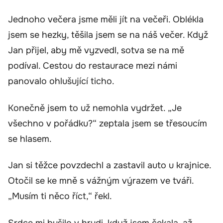
Jednoho večera jsme měli jít na večeři. Oblékla
jsem se hezky, těšila jsem se na náš večer. Když
Jan přijel, aby mě vyzvedl, sotva se na mě
podíval. Cestou do restaurace mezi námi
panovalo ohlušující ticho.
Konečně jsem to už nemohla vydržet. „Je
všechno v pořádku?“ zeptala jsem se třesoucím
se hlasem.
Jan si těžce povzdechl a zastavil auto u krajnice.
Otočil se ke mně s vážným výrazem ve tváři.
„Musím ti něco říct,“ řekl.
Srdce mi bušilo v hrudi, když jsem čekala, až