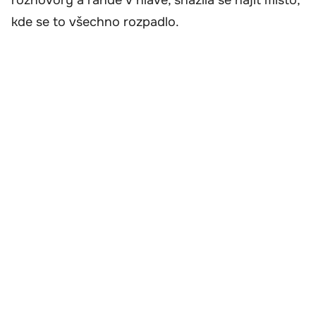
rozhovory a rande v hlavě, snažila se najít místo,
kde se to všechno rozpadlo.