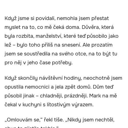
Když jsme si povídali, nemohla jsem přestat
myslet na to, co mě čeká doma. Důvěra, která
byla rozbita, manželství, které teď působilo jako
lež – bylo toho příliš na snesení. Ale prozatím
jsem se soustředila na svého otce, na to být tu
pro něj v jeho čase potřeby.
Když skončily návštěvní hodiny, neochotně jsem
opustila nemocnici a jela zpět domů. Dům teď
působil jinak – chladněji, prázdněji. Mark na mě
čekal v kuchyni s lítostivým výrazem.
„Omlouvám se,“ řekl tiše. „Nikdy jsem nechtěl,