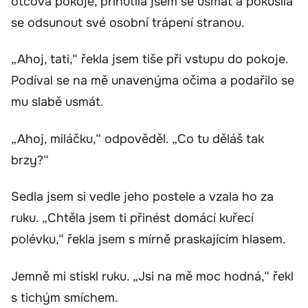
otcova pokoje, přinutila jsem se usmát a pokusila
se odsunout své osobní trápení stranou.
„Ahoj, tati,“ řekla jsem tiše při vstupu do pokoje.
Podíval se na mě unavenýma očima a podařilo se
mu slabě usmát.
„Ahoj, miláčku,“ odpověděl. „Co tu děláš tak
brzy?“
Sedla jsem si vedle jeho postele a vzala ho za
ruku. „Chtěla jsem ti přinést domácí kuřecí
polévku,“ řekla jsem s mírně praskajícím hlasem.
Jemně mi stiskl ruku. „Jsi na mě moc hodná,“ řekl
s tichým smíchem.