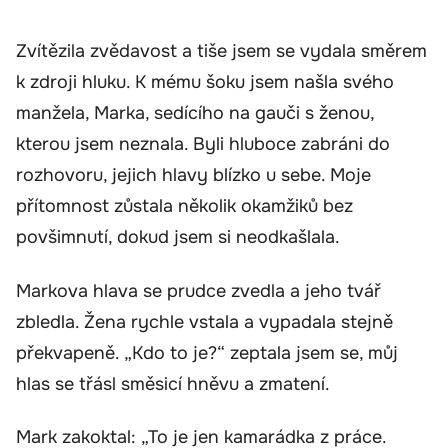
Zvítězila zvědavost a tiše jsem se vydala směrem
k zdroji hluku. K mému šoku jsem našla svého
manžela, Marka, sedícího na gauči s ženou,
kterou jsem neznala. Byli hluboce zabráni do
rozhovoru, jejich hlavy blízko u sebe. Moje
přítomnost zůstala několik okamžiků bez
povšimnutí, dokud jsem si neodkašlala.
Markova hlava se prudce zvedla a jeho tvář
zbledla. Žena rychle vstala a vypadala stejně
překvapeně. „Kdo to je?“ zeptala jsem se, můj
hlas se třásl směsicí hněvu a zmatení.
Mark zakoktal: „To je jen kamarádka z práce.