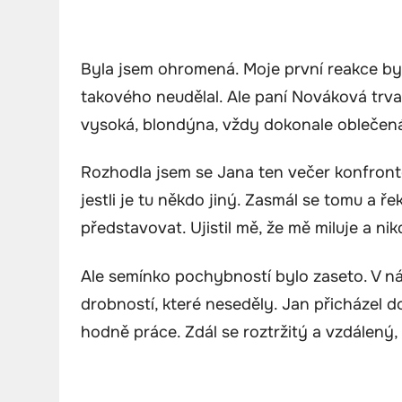
Byla jsem ohromená. Moje první reakce by
takového neudělal. Ale paní Nováková trval
vysoká, blondýna, vždy dokonale oblečená. C
Rozhodla jsem se Jana ten večer konfronto
jestli je tu někdo jiný. Zasmál se tomu a ř
představovat. Ujistil mě, že mě miluje a nik
Ale semínko pochybností bylo zaseto. V ná
drobností, které neseděly. Jan přicházel d
hodně práce. Zdál se roztržitý a vzdálený