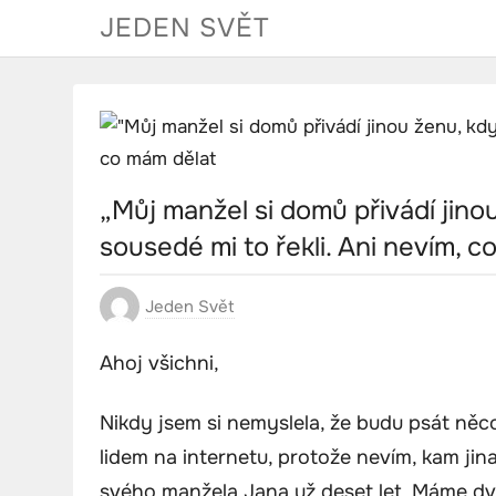
Skip
JEDEN SVĚT
to
content
„Můj manžel si domů přivádí jino
sousedé mi to řekli. Ani nevím, c
Jeden Svět
Ahoj všichni,
Nikdy jsem si nemyslela, že budu psát něco
lidem na internetu, protože nevím, kam jin
svého manžela Jana už deset let. Máme dvě