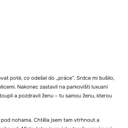
at poté, co odešel do „práce“. Srdce mi bušilo,
icemi. Nakonec zastavil na parkovišti luxusní
stoupil a pozdravil ženu – tu samou ženu, kterou
em pod nohama. Chtěla jsem tam vtrhnout a