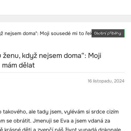
Osobní příběhy
u ženu, když nejsem doma“: Moji
o mám dělat
16 listopadu, 2024
 takového, ale tady jsem, vylévám si srdce cizím
am se obrátit. Jmenuji se Eva a jsem vdaná za
 krásné děti a zvenčí náš život vypadá dokonale.