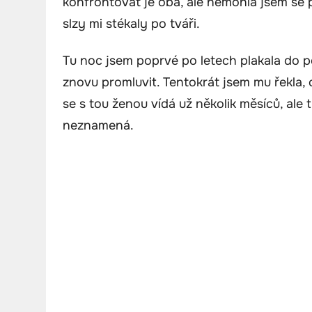
konfrontovat je oba, ale nemohla jsem se
slzy mi stékaly po tváři.
Tu noc jsem poprvé po letech plakala do 
znovu promluvit. Tentokrát jsem mu řekla, c
se s tou ženou vídá už několik měsíců, ale 
neznamená.