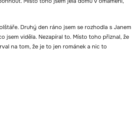
 pohnout. Místo toho jsem jela domů v omámení,
polštáře. Druhý den ráno jsem se rozhodla s Janem
o jsem viděla. Nezapíral to. Místo toho přiznal, že
trval na tom, že je to jen románek a nic to