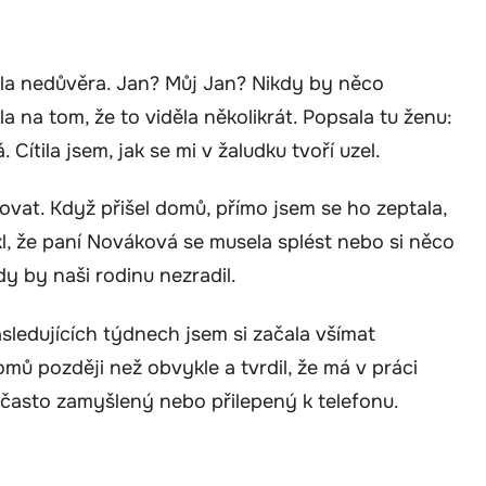
la nedůvěra. Jan? Můj Jan? Nikdy by něco
a na tom, že to viděla několikrát. Popsala tu ženu:
ítila jsem, jak se mi v žaludku tvoří uzel.
vat. Když přišel domů, přímo jsem se ho zeptala,
ekl, že paní Nováková se musela splést nebo si něco
dy by naši rodinu nezradil.
sledujících týdnech jsem si začala všímat
omů později než obvykle a tvrdil, že má v práci
, často zamyšlený nebo přilepený k telefonu.