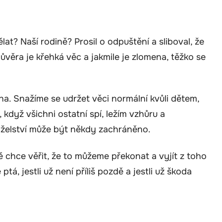
lat? Naší rodině? Prosil o odpuštění a sliboval, že
důvěra je křehká věc a jakmile je zlomena, těžko se
ha. Snažíme se udržet věci normální kvůli dětem,
, když všichni ostatní spí, ležím vzhůru a
anželství může být někdy zachráněno.
 chce věřit, že to můžeme překonat a vyjít z toho
ptá, jestli už není příliš pozdě a jestli už škoda