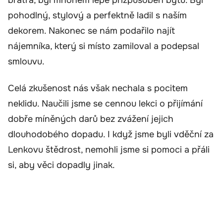
bratra, byl mnohem lépe přizpůsoben bytu. Byl
pohodlný, stylový a perfektně ladil s naším
dekorem. Nakonec se nám podařilo najít
nájemníka, který si místo zamiloval a podepsal
smlouvu.
Celá zkušenost nás však nechala s pocitem
neklidu. Naučili jsme se cennou lekci o přijímání
dobře míněných darů bez zvážení jejich
dlouhodobého dopadu. I když jsme byli vděční za
Lenkovu štědrost, nemohli jsme si pomoci a přáli
si, aby věci dopadly jinak.