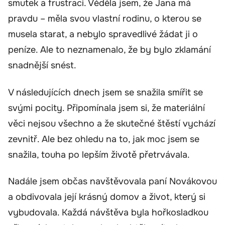
smutek a frustraci. Věděla jsem, že Jana má
pravdu – měla svou vlastní rodinu, o kterou se
musela starat, a nebylo spravedlivé žádat ji o
peníze. Ale to neznamenalo, že by bylo zklamání
snadnější snést.
V následujících dnech jsem se snažila smířit se
svými pocity. Připomínala jsem si, že materiální
věci nejsou všechno a že skutečné štěstí vychází
zevnitř. Ale bez ohledu na to, jak moc jsem se
snažila, touha po lepším životě přetrvávala.
Nadále jsem občas navštěvovala paní Novákovou
a obdivovala její krásný domov a život, který si
vybudovala. Každá návštěva byla hořkosladkou