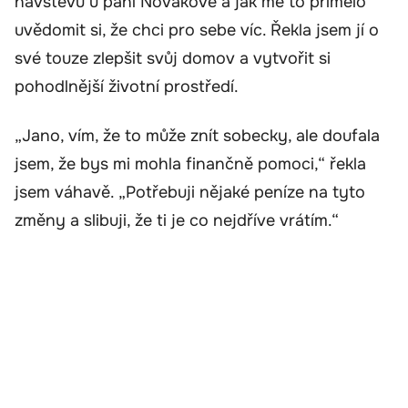
návštěvu u paní Novákové a jak mě to přimělo
uvědomit si, že chci pro sebe víc. Řekla jsem jí o
své touze zlepšit svůj domov a vytvořit si
pohodlnější životní prostředí.
„Jano, vím, že to může znít sobecky, ale doufala
jsem, že bys mi mohla finančně pomoci,“ řekla
jsem váhavě. „Potřebuji nějaké peníze na tyto
změny a slibuji, že ti je co nejdříve vrátím.“