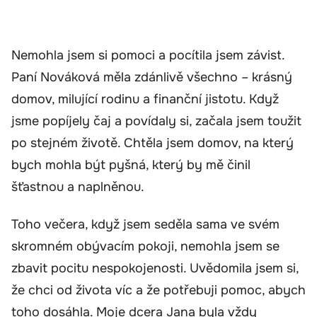
Nemohla jsem si pomoci a pocítila jsem závist.
Paní Nováková měla zdánlivě všechno – krásný
domov, milující rodinu a finanční jistotu. Když
jsme popíjely čaj a povídaly si, začala jsem toužit
po stejném životě. Chtěla jsem domov, na který
bych mohla být pyšná, který by mě činil
šťastnou a naplněnou.
Toho večera, když jsem seděla sama ve svém
skromném obývacím pokoji, nemohla jsem se
zbavit pocitu nespokojenosti. Uvědomila jsem si,
že chci od života víc a že potřebuji pomoc, abych
toho dosáhla. Moje dcera Jana byla vždy