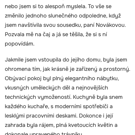
nebo jsem si to alespoň myslela. To vše se
změnilo jednoho slunečného odpoledne, když
jsem navštívila svou sousedku, paní Novákovou.
Pozvala mě na čaj a já se těšila, že si s ní
popovídám.
Jakmile jsem vstoupila do jejího domu, byla jsem
ohromena tím, jak krásně je zařízený a prostorný.
Obývací pokoj byl plný elegantního nábytku,
vkusných uměleckých děl a nejnovějších
technických vymožeností. Kuchyně byla snem
každého kuchaře, s moderními spotřebiči a
lesklými pracovními deskami. Dokonce i její
zahrada byla rájem, plná kvetoucích květin a
dokonale upraveného trávníku.