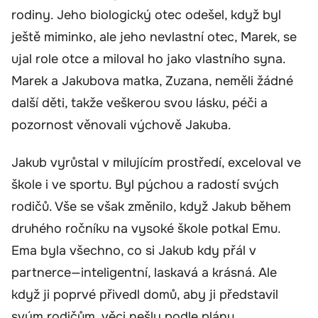
rodiny. Jeho biologický otec odešel, když byl
ještě miminko, ale jeho nevlastní otec, Marek, se
ujal role otce a miloval ho jako vlastního syna.
Marek a Jakubova matka, Zuzana, neměli žádné
další děti, takže veškerou svou lásku, péči a
pozornost věnovali výchově Jakuba.
Jakub vyrůstal v milujícím prostředí, exceloval ve
škole i ve sportu. Byl pýchou a radostí svých
rodičů. Vše se však změnilo, když Jakub během
druhého ročníku na vysoké škole potkal Emu.
Ema byla všechno, co si Jakub kdy přál v
partnerce—inteligentní, laskavá a krásná. Ale
když ji poprvé přivedl domů, aby ji představil
svým rodičům, věci nešly podle plánu.