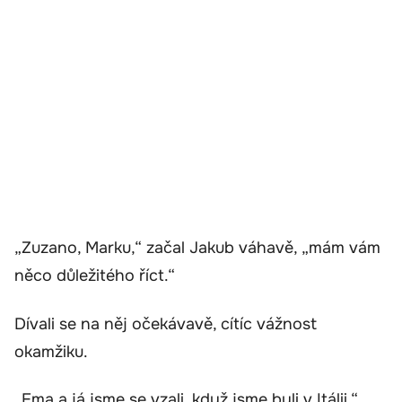
„Zuzano, Marku,“ začal Jakub váhavě, „mám vám
něco důležitého říct.“
Dívali se na něj očekávavě, cítíc vážnost
okamžiku.
„Ema a já jsme se vzali, když jsme byli v Itálii,“