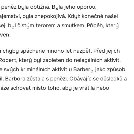
peněz byla obtížná. Byla jeho oporou,
ajemství, byla znepokojivá. Když konečně našel
eji byl čistým terorem a smutkem. Příběh, který
aven.
m chyby spáchané mnoho let nazpět. Před jejich
ert, který byl zapleten do nelegálních aktivit.
e svých kriminálních aktivit u Barbery jako způsob
l, Barbora zůstala s penězi. Obávajíc se důsledků a
níze schovat místo toho, aby je vrátila nebo