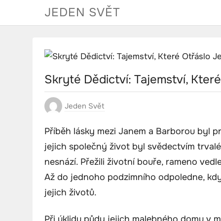
Skip
JEDEN SVĚT
to
content
Skryté Dědictví: Tajemství, Kter
Jeden Svět
Příběh lásky mezi Janem a Barborou byl pro 
jejich společný život byl svědectvím trval
nesnází. Přežili životní bouře, rameno vedle
Až do jednoho podzimního odpoledne, kdy 
jejich životů.
Při úklidu půdy jejich malebného domu v m