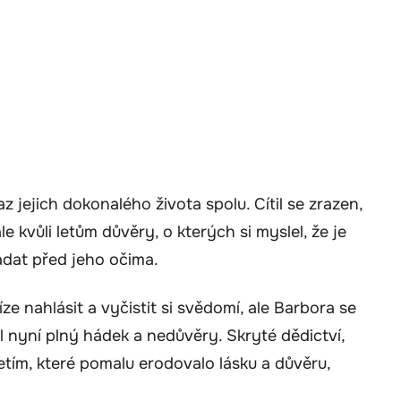
z jejich dokonalého života spolu. Cítil se zrazen,
e kvůli letům důvěry, o kterých si myslel, že je
padat před jeho očima.
ze nahlásit a vyčistit si svědomí, ale Barbora se
byl nyní plný hádek a nedůvěry. Skryté dědictví,
etím, které pomalu erodovalo lásku a důvěru,