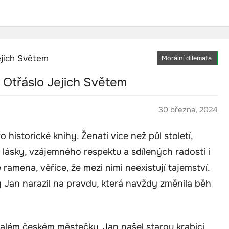
Morální dilemata
é Otřáslo Jejich Světem
30 března, 2024
historické knihy. Ženatí více než půl století,
é lásky, vzájemného respektu a sdílených radostí i
 ramena, věříce, že mezi nimi neexistují tajemství.
Jan narazil na pravdu, která navždy změnila běh
além českém městečku, Jan našel starou krabici