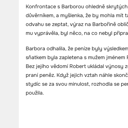
Konfrontace s Barborou ohledně skrytých 
důvěrníkem, a myšlenka, že by mohla mít t
odvahu se zeptat, výraz na Barbořině oblič
mu vyprávěla, byl něco, na co nebyl připr
Barbora odhalila, že peníze byly výsledke
sňatkem byla zapletena s mužem jménem Rob
Bez jejího vědomí Robert ukládal výnosy z
praní peněz. Když jejich vztah náhle skonči
stydíc se za svou minulost, rozhodla se pe
použila.