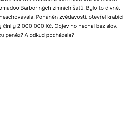
omadou Barboriných zimních šatů. Bylo to divné,
 neschovávala. Poháněn zvědavostí, otevřel krabici
činily 2 000 000 Kč. Objev ho nechal bez slov.
ku peněz? A odkud pocházela?