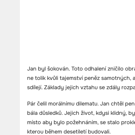
Jan byl šokován. Toto odhalení zničilo obra
ne tolik kvůli tajemství peněz samotných, al
sdílejí. Základy jejich vztahu se zdály roz
Pár čelil morálnímu dilematu. Jan chtěl pení
bála důsledků. Jejich život, kdysi klidný, 
místo aby bylo požehnáním, se stalo prokl
kterou během desetiletí budovali.