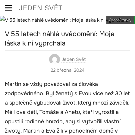
Skip
JEDEN SVĚT
to
Osobní rozvoj
content
V 55 letech náhlé uvědomění: Moje
láska k ní vyprchala
Jeden Svět
22 března, 2024
Martin se vždy považoval za člověka
zodpovědného. Byl ženatý s Evou více než 30 let
a společně vybudovali život, který mnozí záviděli.
Měli dva děti, Tomáše a Anetu, kteří vyrostli a
opustili rodinné hnízdo, aby si vytvořili vlastní
životy. Martin a Eva žili v pohodlném domě v