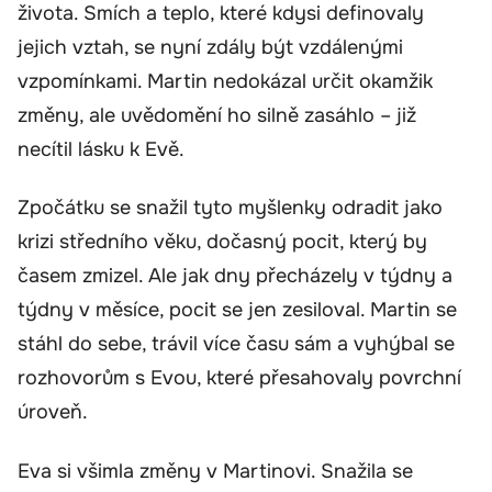
života. Smích a teplo, které kdysi definovaly
jejich vztah, se nyní zdály být vzdálenými
vzpomínkami. Martin nedokázal určit okamžik
změny, ale uvědomění ho silně zasáhlo – již
necítil lásku k Evě.
Zpočátku se snažil tyto myšlenky odradit jako
krizi středního věku, dočasný pocit, který by
časem zmizel. Ale jak dny přecházely v týdny a
týdny v měsíce, pocit se jen zesiloval. Martin se
stáhl do sebe, trávil více času sám a vyhýbal se
rozhovorům s Evou, které přesahovaly povrchní
úroveň.
Eva si všimla změny v Martinovi. Snažila se