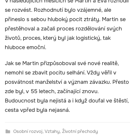
V následujících měsících se Martin a Eva rozhodli
se rozvést. Rozhodnutí bylo vzájemné, ale
přineslo s sebou hluboký pocit ztráty. Martin se
přestěhoval a začali proces rozdělování svých
životů, proces, který byl jak logistický, tak
hluboce emoční.
Jak se Martin přizpůsoboval své nové realitě,
nemohl se zbavit pocitu selhání. Vždy věřil v
posvátnost manželství a význam závazku. Přesto
zde byl, v 55 letech, začínající znovu.
Budoucnost byla nejistá a i když doufal ve štěstí,
cesta vpřed byla nejasná.
Osobní rozvoj
,
Vztahy
,
Životní přechody