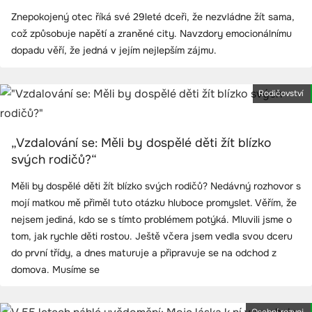
Znepokojený otec říká své 29leté dceři, že nezvládne žít sama,
což způsobuje napětí a zraněné city. Navzdory emocionálnímu
dopadu věří, že jedná v jejím nejlepším zájmu.
Rodičovství
„Vzdalování se: Měli by dospělé děti žít blízko
svých rodičů?“
Měli by dospělé děti žít blízko svých rodičů? Nedávný rozhovor s
mojí matkou mě přiměl tuto otázku hluboce promyslet. Věřím, že
nejsem jediná, kdo se s tímto problémem potýká. Mluvili jsme o
tom, jak rychle děti rostou. Ještě včera jsem vedla svou dceru
do první třídy, a dnes maturuje a připravuje se na odchod z
domova. Musíme se