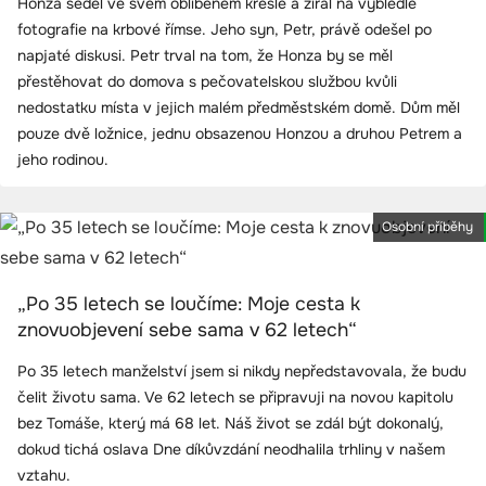
Honza seděl ve svém oblíbeném křesle a zíral na vybledlé
fotografie na krbové římse. Jeho syn, Petr, právě odešel po
napjaté diskusi. Petr trval na tom, že Honza by se měl
přestěhovat do domova s pečovatelskou službou kvůli
nedostatku místa v jejich malém předměstském domě. Dům měl
pouze dvě ložnice, jednu obsazenou Honzou a druhou Petrem a
jeho rodinou.
Osobní příběhy
„Po 35 letech se loučíme: Moje cesta k
znovuobjevení sebe sama v 62 letech“
Po 35 letech manželství jsem si nikdy nepředstavovala, že budu
čelit životu sama. Ve 62 letech se připravuji na novou kapitolu
bez Tomáše, který má 68 let. Náš život se zdál být dokonalý,
dokud tichá oslava Dne díkůvzdání neodhalila trhliny v našem
vztahu.