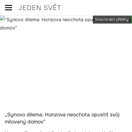
Skip
JEDEN SVĚT
to
Emocionální příběhy
content
„Synovo dilema: Honzova neochota opustit svůj
milovaný domov“