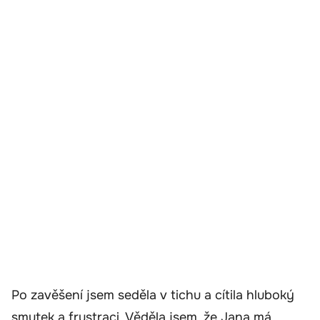
Po zavěšení jsem seděla v tichu a cítila hluboký
smutek a frustraci. Věděla jsem, že Jana má