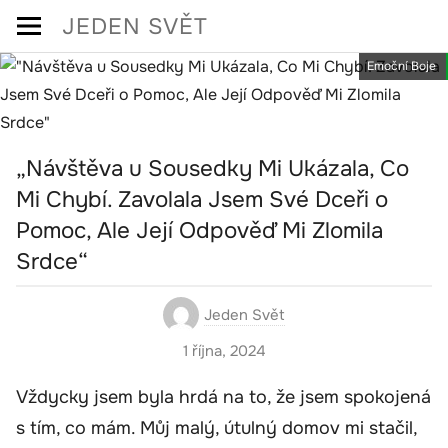
Skip
JEDEN SVĚT
to
Emoční Boje
content
„Návštěva u Sousedky Mi Ukázala, Co
Mi Chybí. Zavolala Jsem Své Dceři o
Pomoc, Ale Její Odpověď Mi Zlomila
Srdce“
Jeden Svět
1 října, 2024
Vždycky jsem byla hrdá na to, že jsem spokojená
s tím, co mám. Můj malý, útulný domov mi stačil,