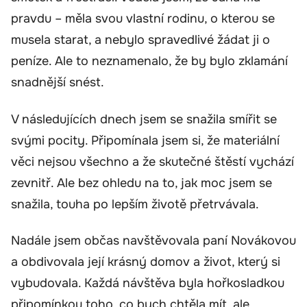
pravdu – měla svou vlastní rodinu, o kterou se
musela starat, a nebylo spravedlivé žádat ji o
peníze. Ale to neznamenalo, že by bylo zklamání
snadnější snést.
V následujících dnech jsem se snažila smířit se
svými pocity. Připomínala jsem si, že materiální
věci nejsou všechno a že skutečné štěstí vychází
zevnitř. Ale bez ohledu na to, jak moc jsem se
snažila, touha po lepším životě přetrvávala.
Nadále jsem občas navštěvovala paní Novákovou
a obdivovala její krásný domov a život, který si
vybudovala. Každá návštěva byla hořkosladkou
připomínkou toho, co bych chtěla mít, ale