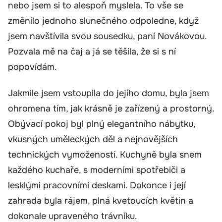
nebo jsem si to alespoň myslela. To vše se
změnilo jednoho slunečného odpoledne, když
jsem navštívila svou sousedku, paní Novákovou.
Pozvala mě na čaj a já se těšila, že si s ní
popovídám.
Jakmile jsem vstoupila do jejího domu, byla jsem
ohromena tím, jak krásně je zařízený a prostorný.
Obývací pokoj byl plný elegantního nábytku,
vkusných uměleckých děl a nejnovějších
technických vymožeností. Kuchyně byla snem
každého kuchaře, s moderními spotřebiči a
lesklými pracovními deskami. Dokonce i její
zahrada byla rájem, plná kvetoucích květin a
dokonale upraveného trávníku.