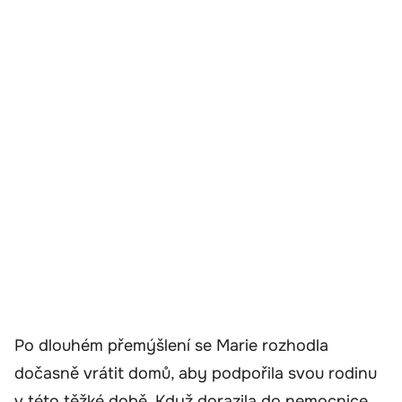
Po dlouhém přemýšlení se Marie rozhodla
dočasně vrátit domů, aby podpořila svou rodinu
v této těžké době. Když dorazila do nemocnice,