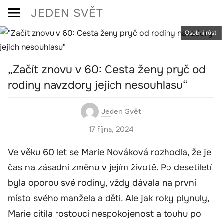
Skip
JEDEN SVĚT
to
Osobní růst
content
„Začít znovu v 60: Cesta ženy pryč od
rodiny navzdory jejich nesouhlasu“
Jeden Svět
17 října, 2024
Ve věku 60 let se Marie Nováková rozhodla, že je
čas na zásadní změnu v jejím životě. Po desetiletí
byla oporou své rodiny, vždy dávala na první
místo svého manžela a děti. Ale jak roky plynuly,
Marie cítila rostoucí nespokojenost a touhu po