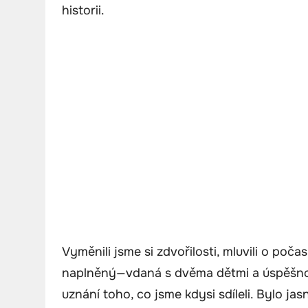
historii.
Vyměnili jsme si zdvořilosti, mluvili o poča
naplněný—vdaná s dvěma dětmi a úspěšnou 
uznání toho, co jsme kdysi sdíleli. Bylo ja