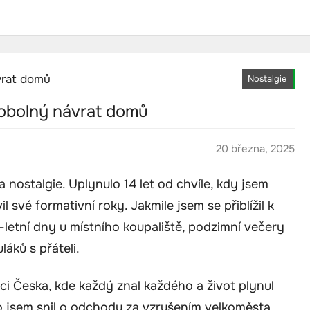
Nostalgie
kobolný návrat domů
20 března, 2025
 nostalgie. Uplynulo 14 let od chvíle, kdy jsem
 své formativní roky. Jakmile jsem se přiblížil k
—letní dny u místního koupaliště, podzimní večery
láků s přáteli.
i Česka, kde každý znal každého a život plynul
o jsem snil o odchodu za vzrušením velkoměsta.