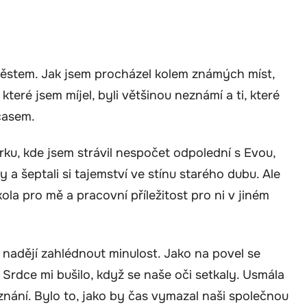
městem. Jak jsem procházel kolem známých míst,
které jsem míjel, byli většinou neznámí a ti, které
 časem.
arku, kde jsem strávil nespočet odpolední s Evou,
y a šeptali si tajemství ve stínu starého dubu. Ale
la pro mě a pracovní příležitost pro ni v jiném
s nadějí zahlédnout minulost. Jako na povel se
 Srdce mi bušilo, když se naše oči setkaly. Usmála
oznání. Bylo to, jako by čas vymazal naši společnou