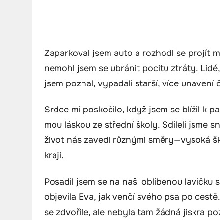
Zaparkoval jsem auto a rozhodl se projít 
nemohl jsem se ubránit pocitu ztráty. Lidé, 
jsem poznal, vypadali starší, více unavení
Srdce mi poskočilo, když jsem se blížil k p
mou láskou ze střední školy. Sdíleli jsme sn
život nás zavedl různými směry—vysoká ško
kraji.
Posadil jsem se na naši oblíbenou lavičku 
objevila Eva, jak venčí svého psa po cestě.
se zdvořile, ale nebyla tam žádná jiskra p