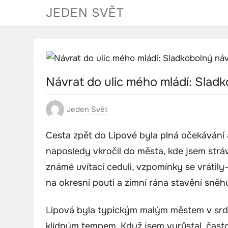
Skip
JEDEN SVĚT
to
content
Návrat do ulic mého mládí: Slad
Jeden Svět
Cesta zpět do Lipové byla plná očekávání a
naposledy vkročil do města, kde jsem strávil
známé uvítací ceduli, vzpomínky se vrátily
na okresní pouti a zimní rána stavění sněhu
Lipová byla typickým malým městem v srdc
klidným tempem. Když jsem vyrůstal, čast