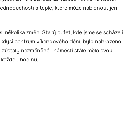
o jednoduchosti a teple, které může nabídnout jen
 si několika změn. Starý bufet, kde jsme se scházeli
, kdysi centrum víkendového dění, bylo nahrazeno
i zůstaly nezměněné—náměstí stále mělo svou
l každou hodinu.