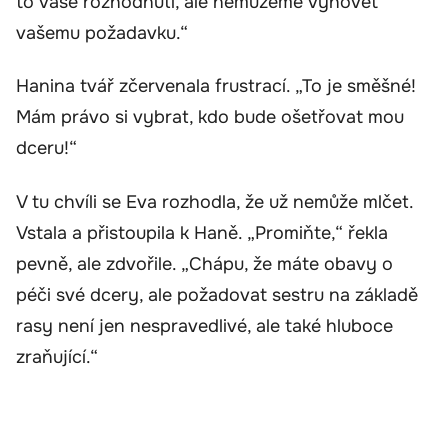
to vaše rozhodnutí, ale nemůžeme vyhovět
vašemu požadavku.“
Hanina tvář zčervenala frustrací. „To je směšné!
Mám právo si vybrat, kdo bude ošetřovat mou
dceru!“
V tu chvíli se Eva rozhodla, že už nemůže mlčet.
Vstala a přistoupila k Haně. „Promiňte,“ řekla
pevně, ale zdvořile. „Chápu, že máte obavy o
péči své dcery, ale požadovat sestru na základě
rasy není jen nespravedlivé, ale také hluboce
zraňující.“