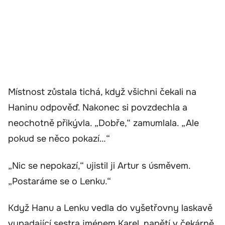
Místnost zůstala tichá, když všichni čekali na
Haninu odpověď. Nakonec si povzdechla a
neochotně přikývla. „Dobře,“ zamumlala. „Ale
pokud se něco pokazí…“
„Nic se nepokazí,“ ujistil ji Artur s úsměvem.
„Postaráme se o Lenku.“
Když Hanu a Lenku vedla do vyšetřovny laskavě
vypadající sestra jménem Karel, napětí v čekárně