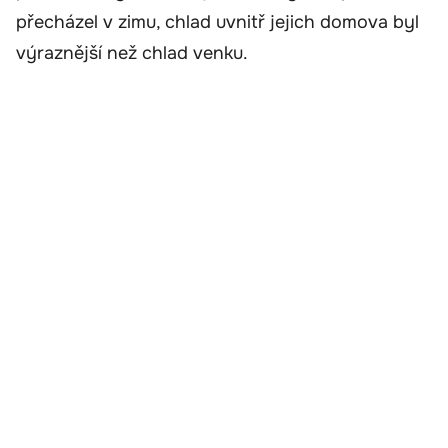
přecházel v zimu, chlad uvnitř jejich domova byl
výraznější než chlad venku.