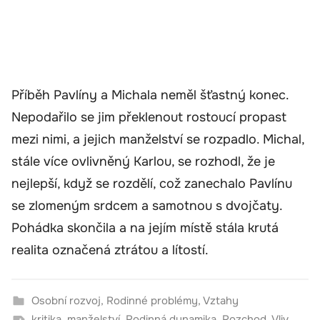
Příběh Pavlíny a Michala neměl šťastný konec.
Nepodařilo se jim překlenout rostoucí propast
mezi nimi, a jejich manželství se rozpadlo. Michal,
stále více ovlivněný Karlou, se rozhodl, že je
nejlepší, když se rozdělí, což zanechalo Pavlínu
se zlomeným srdcem a samotnou s dvojčaty.
Pohádka skončila a na jejím místě stála krutá
realita označená ztrátou a lítostí.
Osobní rozvoj
,
Rodinné problémy
,
Vztahy
kritika
,
manželství
,
Rodinná dynamika
,
Rozchod
,
Vliv