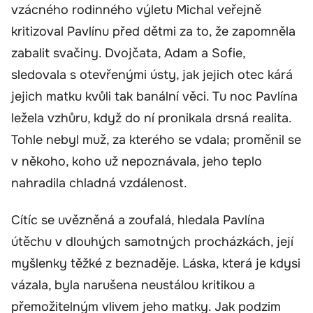
vzácného rodinného výletu Michal veřejně
kritizoval Pavlínu před dětmi za to, že zapomněla
zabalit svačiny. Dvojčata, Adam a Sofie,
sledovala s otevřenými ústy, jak jejich otec kárá
jejich matku kvůli tak banální věci. Tu noc Pavlína
ležela vzhůru, když do ní pronikala drsná realita.
Tohle nebyl muž, za kterého se vdala; proměnil se
v někoho, koho už nepoznávala, jeho teplo
nahradila chladná vzdálenost.
Cítíc se uvězněná a zoufalá, hledala Pavlína
útěchu v dlouhých samotných procházkách, její
myšlenky těžké z beznaděje. Láska, která je kdysi
vázala, byla narušena neustálou kritikou a
přemožitelným vlivem jeho matky. Jak podzim