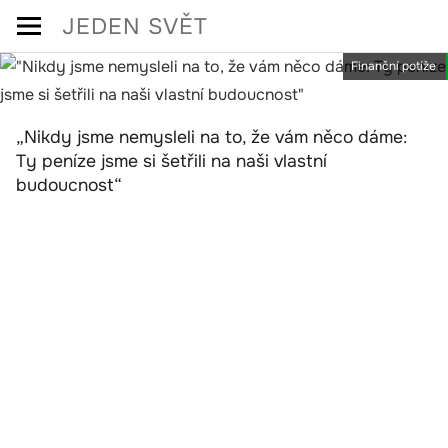
Skip
JEDEN SVĚT
to
Finanční potíže
content
„Nikdy jsme nemysleli na to, že vám něco dáme:
Ty peníze jsme si šetřili na naši vlastní
budoucnost“