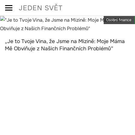
Skip
JEDEN SVĚT
to
Osobní finance
content
„Je to Tvoje Vina, že Jsme na Mizině: Moje Máma
Mě Obviňuje z Našich Finančních Problémů“