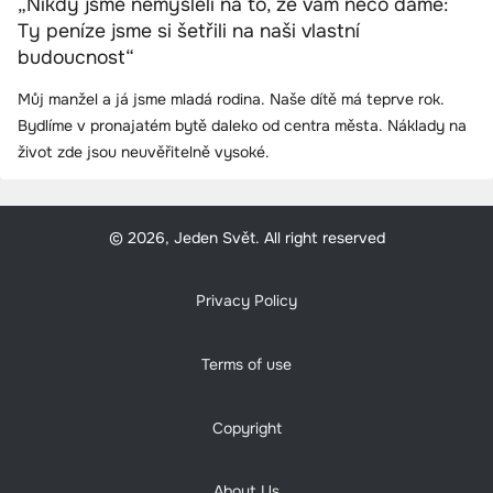
„Nikdy jsme nemysleli na to, že vám něco dáme:
Ty peníze jsme si šetřili na naši vlastní
budoucnost“
Můj manžel a já jsme mladá rodina. Naše dítě má teprve rok.
Bydlíme v pronajatém bytě daleko od centra města. Náklady na
život zde jsou neuvěřitelně vysoké.
© 2026, Jeden Svět. All right reserved
Privacy Policy
Terms of use
Copyright
About Us