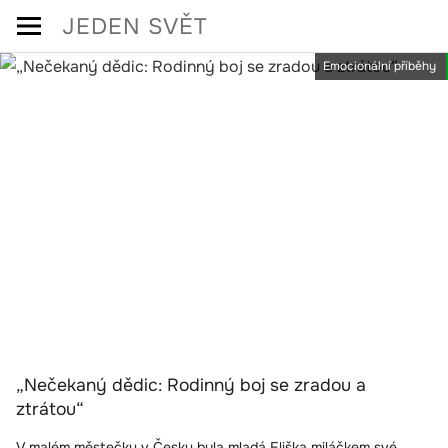
Skip
JEDEN SVĚT
to
Emocionální příběhy
content
„Nečekaný dědic: Rodinný boj se zradou a
ztrátou“
V malém městečku v Česku byla mladá Eliška miláčkem své