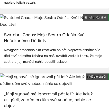
napjalo jejich vztah.
Emoční Konflikt
Svatební Chaos: Moje Sestra Odešla Kvůli
Nečekanému Dědictví!
Navigace emocionálním zmatkem po překvapivém oznámení o
dědictví od mého tchána na naší svatbě vedla k tomu, že moje
sestra a její manžel náhle opustili oslavu.
Péče o starší
„Moji synové mě ignorovali pět let“: Ale když
uslyšeli, že dědím dům své vnučce, náhle se
objevili