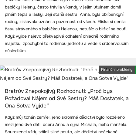
babičky Heleny, často trávila víkendy v jejím útulném domě
plném tepla a lásky. Její starší sestra, Anna, byla oblíbenkyní
rodiny, získávala uznání a pozornost od všech. Eliška si cenila
času stráveného s babičkou Helenou, netušíc o blížící se bouři.
Když vyjde najevo překvapivé odhalení ohledně rodinného
majetku, zpochybní to rodinnou jednotu a vede k srdcervoucím
důsledkům.
Finanční problémy
Bratrův Znepokojivý Rozhodnutí: „Proč bys
Požadoval Nájem od Své Sestry? Máš Dostatek, a
Ona Sotva Vyjde“
Když můj tchán zemřel, jeho skromné dědictví bylo rozděleno
mezi jeho dvě děti: dceru Annu a syna Michala, mého manžela.
Sourozenci vždy sdíleli silné pouto, ale dědictví nečekaně