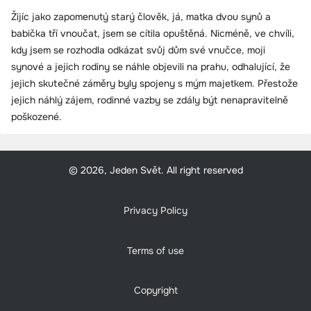
Žijíc jako zapomenutý starý člověk, já, matka dvou synů a
babička tří vnoučat, jsem se cítila opuštěná. Nicméně, ve chvíli,
kdy jsem se rozhodla odkázat svůj dům své vnučce, moji
synové a jejich rodiny se náhle objevili na prahu, odhalující, že
jejich skutečné záměry byly spojeny s mým majetkem. Přestože
jejich náhlý zájem, rodinné vazby se zdály být nenapravitelně
poškozené.
© 2026, Jeden Svět. All right reserved
Privacy Policy
Terms of use
Copyright