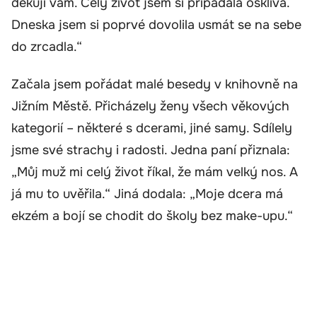
děkuji vám. Celý život jsem si připadala ošklivá.
Dneska jsem si poprvé dovolila usmát se na sebe
do zrcadla.“
Začala jsem pořádat malé besedy v knihovně na
Jižním Městě. Přicházely ženy všech věkových
kategorií – některé s dcerami, jiné samy. Sdílely
jsme své strachy i radosti. Jedna paní přiznala:
„Můj muž mi celý život říkal, že mám velký nos. A
já mu to uvěřila.“ Jiná dodala: „Moje dcera má
ekzém a bojí se chodit do školy bez make-upu.“