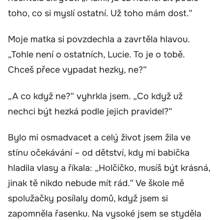
toho, co si myslí ostatní. Už toho mám dost.“
Moje matka si povzdechla a zavrtěla hlavou.
„Tohle není o ostatních, Lucie. To je o tobě.
Chceš přece vypadat hezky, ne?“
„A co když ne?“ vyhrkla jsem. „Co když už
nechci být hezká podle jejich pravidel?“
Bylo mi osmadvacet a celý život jsem žila ve
stínu očekávání – od dětství, kdy mi babička
hladila vlasy a říkala: „Holčičko, musíš být krásná,
jinak tě nikdo nebude mít rád.“ Ve škole mě
spolužačky posílaly domů, když jsem si
zapomněla řasenku. Na vysoké jsem se styděla