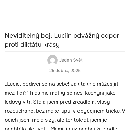
Neviditelný boj: Luciin odvážný odpor
proti diktátu krásy
Jeden Svět
25 dubna, 2025
„Lucie, podívej se na sebe! Jak takhle můžeš jít
mezi lidi?“ hlas mé matky se nesl kuchyní jako
ledový vítr. Stála jsem před zrcadlem, vlasy
rozcuchané, bez make-upu, v obyčejném tričku. V
očích jsem měla slzy, ale tentokrát jsem je
nechtěla skrývat. „Mami, já už nechci žít podle