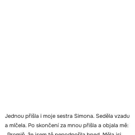
Jednou přišla i moje sestra Simona. Seděla vzadu
a mlčela. Po skončení za mnou přišla a objala mě:
„Promiň, že jsem tě nepodpořila hned. Měla jsi