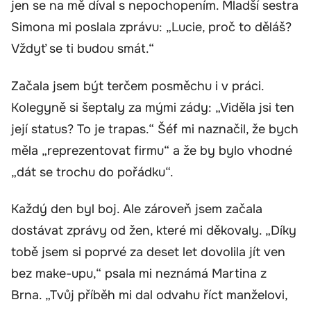
jen se na mě díval s nepochopením. Mladší sestra
Simona mi poslala zprávu: „Lucie, proč to děláš?
Vždyť se ti budou smát.“
Začala jsem být terčem posměchu i v práci.
Kolegyně si šeptaly za mými zády: „Viděla jsi ten
její status? To je trapas.“ Šéf mi naznačil, že bych
měla „reprezentovat firmu“ a že by bylo vhodné
„dát se trochu do pořádku“.
Každý den byl boj. Ale zároveň jsem začala
dostávat zprávy od žen, které mi děkovaly. „Díky
tobě jsem si poprvé za deset let dovolila jít ven
bez make-upu,“ psala mi neznámá Martina z
Brna. „Tvůj příběh mi dal odvahu říct manželovi,