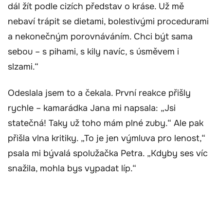
dál žít podle cizích představ o kráse. Už mě
nebaví trápit se dietami, bolestivými procedurami
a nekonečným porovnáváním. Chci být sama
sebou – s pihami, s kily navíc, s úsměvem i
slzami.“
Odeslala jsem to a čekala. První reakce přišly
rychle – kamarádka Jana mi napsala: „Jsi
statečná! Taky už toho mám plné zuby.“ Ale pak
přišla vlna kritiky. „To je jen výmluva pro lenost,“
psala mi bývalá spolužačka Petra. „Kdyby ses víc
snažila, mohla bys vypadat líp.“