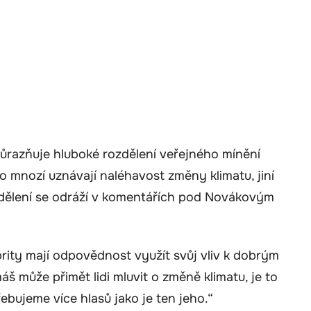
razňuje hluboké rozdělení veřejného mínění
 mnozí uznávají naléhavost změny klimatu, jiní
rozdělení se odráží v komentářích pod Novákovým
ebrity mají odpovědnost využít svůj vliv k dobrým
 může přimět lidi mluvit o změně klimatu, je to
řebujeme více hlasů jako je ten jeho.“