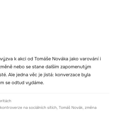
í výzva k akci od Tomáše Nováka jako varování i
é změně nebo se stane dalším zapomenutým
té. Ale jedna věc je jistá: konverzace byla
kam se odtud vydáme.
britách
kontroverze na sociálních sítích
,
Tomáš Novák
,
změna