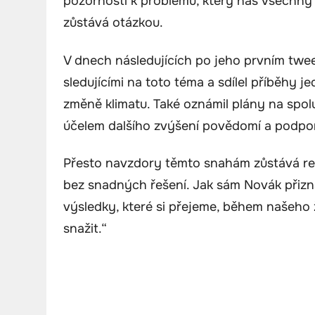
pozornosti k problému, který nás všechny
zůstává otázkou.
V dnech následujících po jeho prvním twee
sledujícími na toto téma a sdílel příběhy jed
změně klimatu. Také oznámil plány na spol
účelem dalšího zvýšení povědomí a podpor
Přesto navzdory těmto snahám zůstává real
bez snadných řešení. Jak sám Novák přiz
výsledky, které si přejeme, během našeho
snažit.“