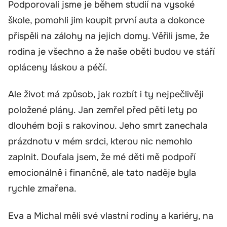
Podporovali jsme je během studií na vysoké
škole, pomohli jim koupit první auta a dokonce
přispěli na zálohy na jejich domy. Věřili jsme, že
rodina je všechno a že naše oběti budou ve stáří
opláceny láskou a péčí.
Ale život má způsob, jak rozbít i ty nejpečlivěji
položené plány. Jan zemřel před pěti lety po
dlouhém boji s rakovinou. Jeho smrt zanechala
prázdnotu v mém srdci, kterou nic nemohlo
zaplnit. Doufala jsem, že mé děti mě podpoří
emocionálně i finančně, ale tato naděje byla
rychle zmařena.
Eva a Michal měli své vlastní rodiny a kariéry, na