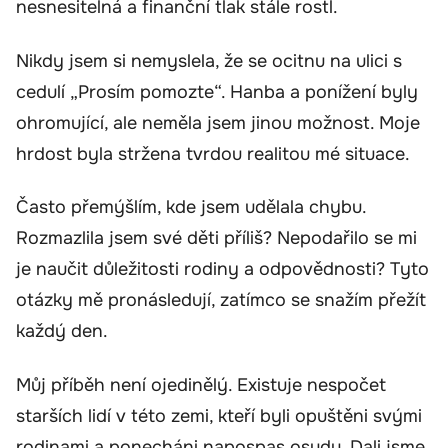
nesnesitelná a finanční tlak stále rostl.
Nikdy jsem si nemyslela, že se ocitnu na ulici s
cedulí „Prosím pomozte“. Hanba a ponížení byly
ohromující, ale neměla jsem jinou možnost. Moje
hrdost byla stržena tvrdou realitou mé situace.
Často přemýšlím, kde jsem udělala chybu.
Rozmazlila jsem své děti příliš? Nepodařilo se mi
je naučit důležitosti rodiny a odpovědnosti? Tyto
otázky mě pronásledují, zatímco se snažím přežít
každý den.
Můj příběh není ojedinělý. Existuje nespočet
starších lidí v této zemi, kteří byli opuštěni svými
rodinami a ponecháni napospas osudu. Dali jsme