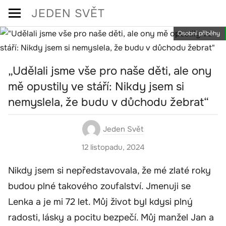
Skip
JEDEN SVĚT
to
Osobní příběhy
content
„Udělali jsme vše pro naše děti, ale ony
mě opustily ve stáří: Nikdy jsem si
nemyslela, že budu v důchodu žebrat“
Jeden Svět
12 listopadu, 2024
Nikdy jsem si nepředstavovala, že mé zlaté roky
budou plné takového zoufalství. Jmenuji se
Lenka a je mi 72 let. Můj život byl kdysi plný
radosti, lásky a pocitu bezpečí. Můj manžel Jan a