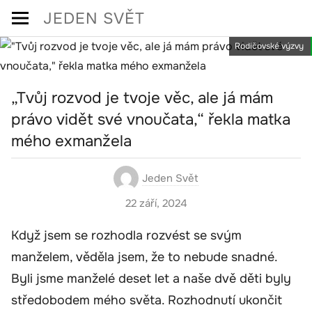
Skip
JEDEN SVĚT
to
Rodičovské výzvy
content
„Tvůj rozvod je tvoje věc, ale já mám
právo vidět své vnoučata,“ řekla matka
mého exmanžela
Jeden Svět
22 září, 2024
Když jsem se rozhodla rozvést se svým
manželem, věděla jsem, že to nebude snadné.
Byli jsme manželé deset let a naše dvě děti byly
středobodem mého světa. Rozhodnutí ukončit