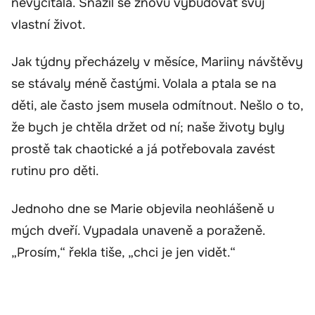
nevyčítala. Snažil se znovu vybudovat svůj
vlastní život.
Jak týdny přecházely v měsíce, Mariiny návštěvy
se stávaly méně častými. Volala a ptala se na
děti, ale často jsem musela odmítnout. Nešlo o to,
že bych je chtěla držet od ní; naše životy byly
prostě tak chaotické a já potřebovala zavést
rutinu pro děti.
Jednoho dne se Marie objevila neohlášeně u
mých dveří. Vypadala unaveně a poraženě.
„Prosím,“ řekla tiše, „chci je jen vidět.“