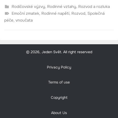
Rodičovské výzvy
,
Rodinné vztahy
,
Rozvod a rozluka
Emoční zmatek
,
Rodinné napětí
,
Rozvod
,
Společná
péče
,
vnoučata
© 2026, Jeden Svět. All right reserved
Privacy Policy
Terms of use
Copyright
About Us