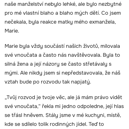
naše manželství nebylo lehké, ale bylo nezbytné
pro mé vlastní blaho a blaho mých dětí. Co jsem
nečekala, byla reakce matky mého exmanžela,
Marie.
Marie byla vždy součástí našich životů, milovala
své vnoučata a často nás navštěvovala. Byla to
silná žena a její názory se často střetávaly s
mými. Ale nikdy jsem si nepředstavovala, že náš
vztah bude po rozvodu tak napjatý.
„Tvůj rozvod je tvoje věc, ale já mám právo vidět
své vnoučata,“ řekla mi jedno odpoledne, její hlas
se třásl hněvem. Stály jsme v mé kuchyni, místě,
kde se sdílelo tolik rodinných jídel. Teď to