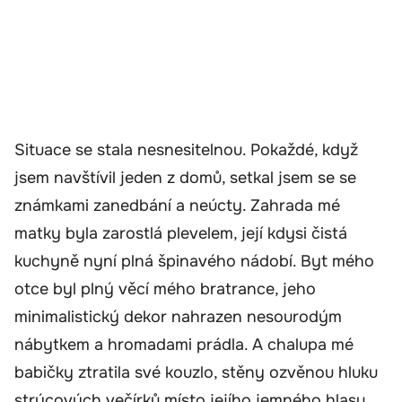
Situace se stala nesnesitelnou. Pokaždé, když
jsem navštívil jeden z domů, setkal jsem se se
známkami zanedbání a neúcty. Zahrada mé
matky byla zarostlá plevelem, její kdysi čistá
kuchyně nyní plná špinavého nádobí. Byt mého
otce byl plný věcí mého bratrance, jeho
minimalistický dekor nahrazen nesourodým
nábytkem a hromadami prádla. A chalupa mé
babičky ztratila své kouzlo, stěny ozvěnou hluku
strýcových večírků místo jejího jemného hlasu.