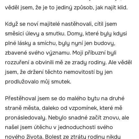
věděl jsem, že je to jediný způsob, jak najít klid.
Když se noví majitelé nastěhovali, cítil jsem
směsici úlevy a smutku. Domy, které byly kdysi
plné lásky a smíchu, byly nyní jen budovy,
zbavené svého významu. Moji příbuzní byli
rozzuření a obvinili mě ze zrady rodiny. Ale věděl
jsem, že držení těchto nemovitostí by jen
prodlužovalo můj smutek.
Přestěhoval jsem se do malého bytu na druhé
straně města, daleko od vzpomínek, které mě
pronásledovaly. Nebylo snadné začít znovu, ale
našel jsem útěchu v jednoduchosti svého
nového života. Bolest ze ztráty rodiny nikdy