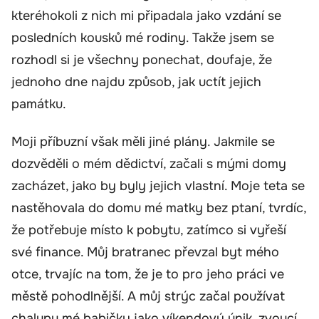
kteréhokoli z nich mi připadala jako vzdání se
posledních kousků mé rodiny. Takže jsem se
rozhodl si je všechny ponechat, doufaje, že
jednoho dne najdu způsob, jak uctít jejich
památku.
Moji příbuzní však měli jiné plány. Jakmile se
dozvěděli o mém dědictví, začali s mými domy
zacházet, jako by byly jejich vlastní. Moje teta se
nastěhovala do domu mé matky bez ptaní, tvrdíc,
že potřebuje místo k pobytu, zatímco si vyřeší
své finance. Můj bratranec převzal byt mého
otce, trvajíc na tom, že je to pro jeho práci ve
městě pohodlnější. A můj strýc začal používat
chalupu mé babičky jako víkendový únik, zvoucí