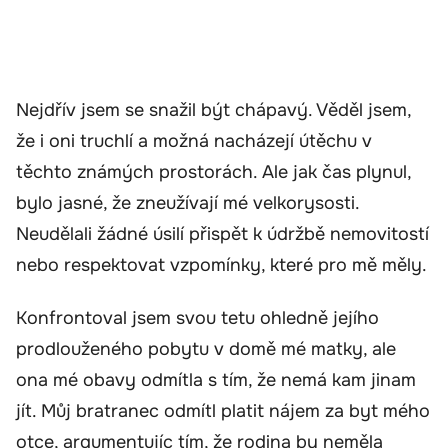
Nejdřív jsem se snažil být chápavý. Věděl jsem,
že i oni truchlí a možná nacházejí útěchu v
těchto známých prostorách. Ale jak čas plynul,
bylo jasné, že zneužívají mé velkorysosti.
Neudělali žádné úsilí přispět k údržbě nemovitostí
nebo respektovat vzpomínky, které pro mě měly.
Konfrontoval jsem svou tetu ohledně jejího
prodlouženého pobytu v domě mé matky, ale
ona mé obavy odmítla s tím, že nemá kam jinam
jít. Můj bratranec odmítl platit nájem za byt mého
otce, argumentujíc tím, že rodina by neměla