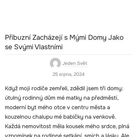
Příbuzní Zacházejí s Mými Domy Jako
se Svými Vlastními
Jeden Svět
25 srpna, 2024
Když moji rodiče zemřeli, zdědil jsem tři domy:
útulný rodinný dům mé matky na předměstí,
moderní byt mého otce v centru města a
kouzelnou chalupu mé babičky na venkově.
Každá nemovitost měla kousek mého srdce, plná
vzpomínek na rodinné setkání, smích a lásku. Ale