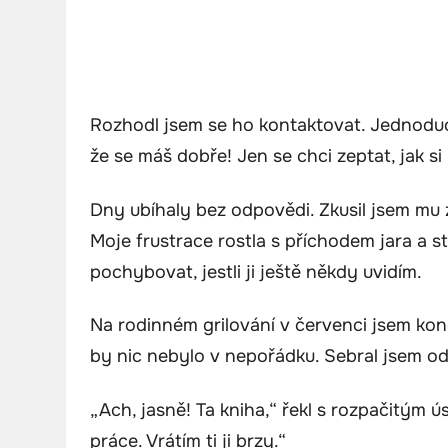
Rozhodl jsem se ho kontaktovat. Jednoduc
že se máš dobře! Jen se chci zeptat, jak si
Dny ubíhaly bez odpovědi. Zkusil jsem mu 
Moje frustrace rostla s příchodem jara a s
pochybovat, jestli ji ještě někdy uvidím.
Na rodinném grilování v červenci jsem kone
by nic nebylo v nepořádku. Sebral jsem od
„Ach, jasně! Ta kniha,“ řekl s rozpačitým ú
práce. Vrátím ti ji brzy.“