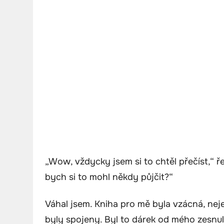
„Wow, vždycky jsem si to chtěl přečíst,“ ř
bych si to mohl někdy půjčit?“
Váhal jsem. Kniha pro mě byla vzácná, nejen
byly spojeny. Byl to dárek od mého zesnul