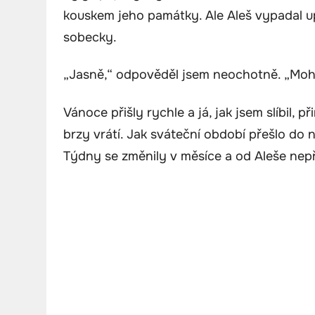
kouskem jeho památky. Ale Aleš vypadal u
sobecky.
„Jasně,“ odpověděl jsem neochotně. „Mohu
Vánoce přišly rychle a já, jak jsem slíbil, př
brzy vrátí. Jak sváteční období přešlo do n
Týdny se změnily v měsíce a od Aleše nepř