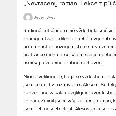
„Nevrácený román: Lekce z půjč
Jeden Svět
Rodinná setkání pro mě vždy byla směsicí 
známých tváří, sdílení příběhů a vychutná
přítomnost příbuzných, které sotva znám. 
bratrance mého otce. Vidíme se jen během
úsměvy a vedeme drobné rozhovory.
Minulé Velikonoce, když se vzduchem linu
jsem se ocitl v rozhovoru s Alešem. Seděl
konverzace začala obvyklými zdvořilostmi, 
knihám. Zmínil jsem svůj oblíbený román, 
jsem četl nesčetněkrát. Alešovy oči se roz