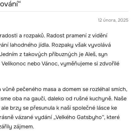
ování“
12 února, 2025
radosti a rozpaků. Radost pramení z vidění
vání lahodného jídla. Rozpaky však vyvolává
Jedním z takových příbuzných je Aleš, syn
 Velikonoc nebo Vánoc, vyměňujeme si zdvořilé
la vůně pečeného masa a domem se rozléhal smích,
i jsme oba na gauči, daleko od rušné kuchyně. Naše
ale brzy se přesunula k naší společné lásce ke
krásně vázané vydání „Velkého Gatsbyho“, které
zářily zájmem.