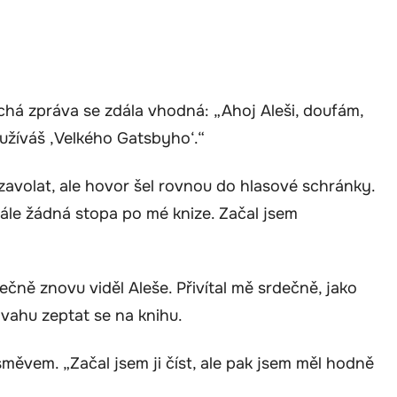
há zpráva se zdála vhodná: „Ahoj Aleši, doufám,
 užíváš ‚Velkého Gatsbyho‘.“
zavolat, ale hovor šel rovnou do hlasové schránky.
tále žádná stopa po mé knize. Začal jsem
čně znovu viděl Aleše. Přivítal mě srdečně, jako
vahu zeptat se na knihu.
směvem. „Začal jsem ji číst, ale pak jsem měl hodně