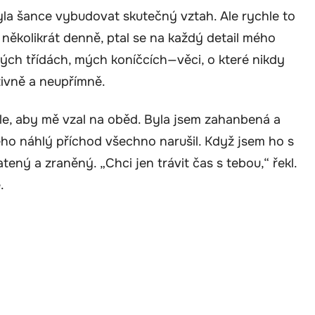
yla šance vybudovat skutečný vztah. Ale rychle to
 několikrát denně, ptal se na každý detail mého
ých třídách, mých koníčcích—věci, o které nikdy
zivně a neupřímně.
le, aby mě vzal na oběd. Byla jsem zahanbená a
ho náhlý příchod všechno narušil. Když jsem ho s
ený a zraněný. „Chci jen trávit čas s tebou,“ řekl.
.