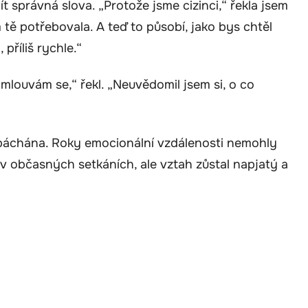
t správná slova. „Protože jsme cizinci,“ řekla jsem
m tě potřebovala. A teď to působí, jako bys chtěl
příliš rychle.“
Omlouvám se,“ řekl. „Neuvědomil jsem si, o co
napáchána. Roky emocionální vzdálenosti nemohly
 v občasných setkáních, ale vztah zůstal napjatý a