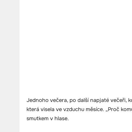
Jednoho večera, po další napjaté večeři, k
která visela ve vzduchu měsíce. „Proč komun
smutkem v hlase.