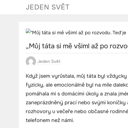
Skip
JEDEN SVĚT
to
content
„Můj táta si mě všiml až po rozv
Jeden Svět
Když jsem vyrůstala, můj táta byl vždyck
fyzicky, ale emocionálně byl na míle daleko
pomáhala mi s domácími úkoly a znala jm
zaneprázdněný prací nebo svými koníčky a
rozhovory u večeře nebo občasné rodinné 
telefonem než námi.