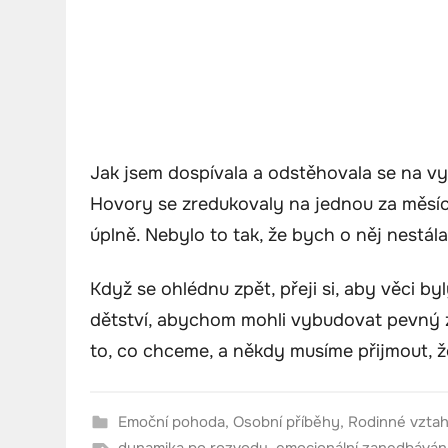
Jak jsem dospívala a odstěhovala se na vy
Hovory se zredukovaly na jednou za měsíc
úplně. Nebylo to tak, že bych o něj nestála
Když se ohlédnu zpět, přeji si, aby věci by
dětství, abychom mohli vybudovat pevný z
to, co chceme, a někdy musíme přijmout, 
Emoční pohoda
,
Osobní příběhy
,
Rodinné vzta
dynamika po rozvodu
,
emocionální zanedbáván