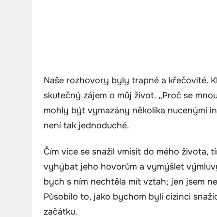
Naše rozhovory byly trapné a křečovité. Kl
skutečný zájem o můj život. „Proč se mnou
mohly být vymazány několika nucenými inte
není tak jednoduché.
Čím více se snažil vmísit do mého života, 
vyhýbat jeho hovorům a vymýšlet výmluvy,
bych s ním nechtěla mít vztah; jen jsem ne
Působilo to, jako bychom byli cizinci snaží
začátku.