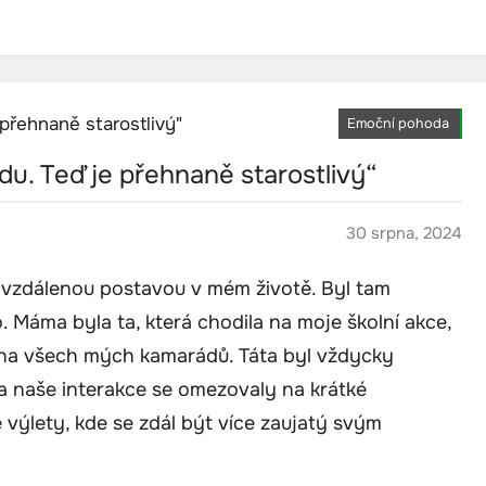
Emoční pohoda
odu. Teď je přehnaně starostlivý“
30 srpna, 2024
y vzdálenou postavou v mém životě. Byl tam
. Máma byla ta, která chodila na moje školní akce,
éna všech mých kamarádů. Táta byl vždycky
 naše interakce se omezovaly na krátké
výlety, kde se zdál být více zaujatý svým