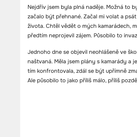
Nejdřív jsem byla plná naděje. Možná to b
začalo být přehnané. Začal mi volat a psát
života. Chtěl vědět o mých kamarádech, m
předtím neprojevil zájem. Působilo to inva
Jednoho dne se objevil neohlášeně ve ško
naštvaná. Měla jsem plány s kamarády a je
tím konfrontovala, zdál se být upřímně zmat
Ale působilo to jako příliš málo, příliš pozdě