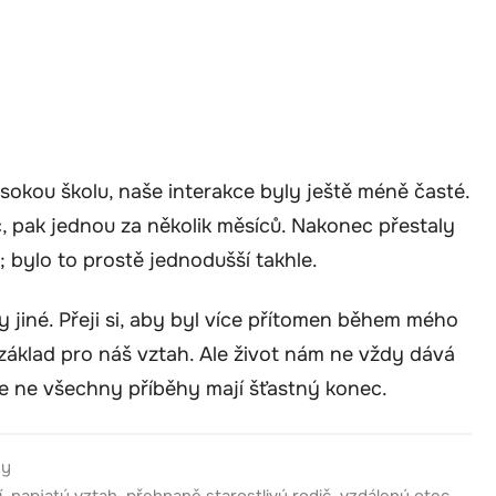
sokou školu, naše interakce byly ještě méně časté.
, pak jednou za několik měsíců. Nakonec přestaly
; bylo to prostě jednodušší takhle.
ly jiné. Přeji si, aby byl více přítomen během mého
áklad pro náš vztah. Ale život nám ne vždy dává
že ne všechny příběhy mají šťastný konec.
hy
í
,
napjatý vztah
,
přehnaně starostlivý rodič
,
vzdálený otec